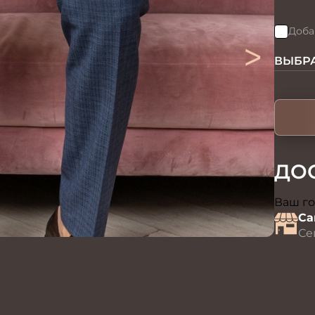
Доба
>
ВЫБРА
ДО
Ваш го
Са
Се