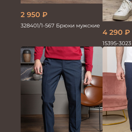
2 950
₽
328401/1-567 Брюки мужские
4 290
₽
15395-302