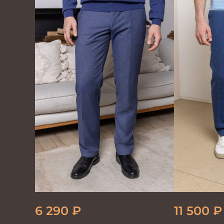
6 290
₽
11 500
₽