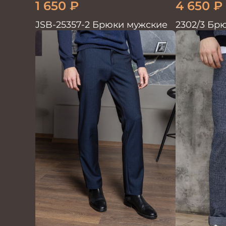
1 650
₽
4 650
₽
JSB-25357-2 Брюки мужские
2302/3 Бр
диагональ