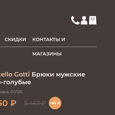
СКИДКИ
КОНТАКТЫ И
МАГАЗИНЫ
ello Gotti
Брюки мужские
о-голубые
вара:
00126
50
₽
5 463
₽
-46 %