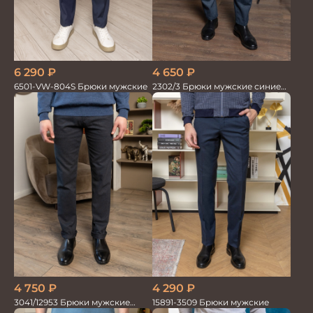
6 290
₽
4 650
₽
6501-VW-804S Брюки мужские
2302/3 Брюки мужские синие
диагональ
4 290
₽
4 750
₽
15891-3509 Брюки мужские
3041/12953 Брюки мужские