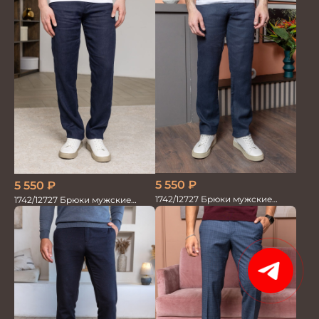
5 550
₽
5 550
₽
1742/12727 Брюки мужские
1742/12727 Брюки мужские
100%лён син
100%лён т.син
15%