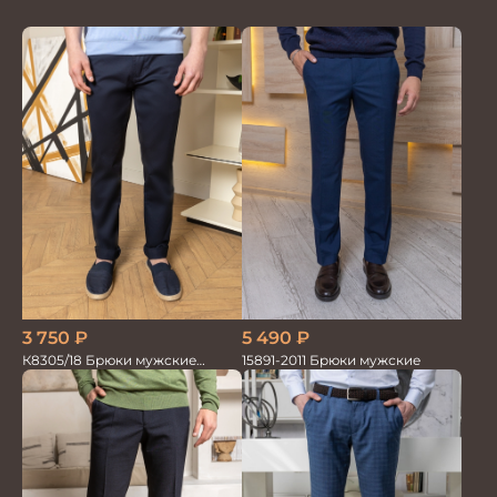
3 750
₽
5 490
₽
К8305/18 Брюки мужские
15891-2011 Брюки мужские
т.синие