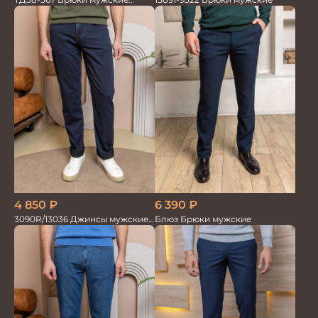
трикотажные
4 850
₽
6 390
₽
3090R/13036 Джинсы мужские
Блюз Брюки мужские
т.синий