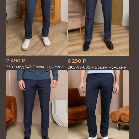
7 490
₽
6 290
₽
3382 мод.543 Брюки мужские
2165-VS-805M Брюки мужские
син.меланж трикотаж