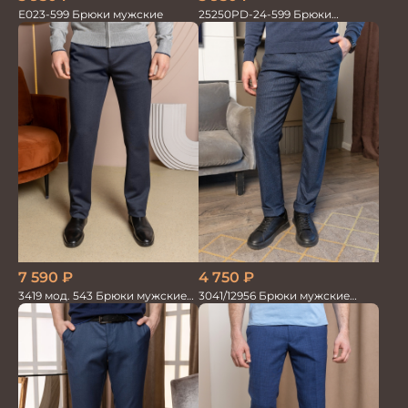
Е023-599 Брюки мужские
25250PD-24-599 Брюки
мужские
7 590
₽
4 750
₽
3419 мод. 543 Брюки мужские
3041/12956 Брюки мужские
трикотажные
океан