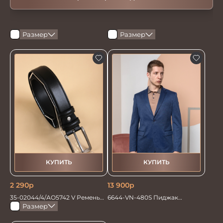
Размер
Размер
КУПИТЬ
КУПИТЬ
2 290
р
13 900
р
35-02044/4/АО5742 V Ремень
6644-VN-480S Пиджак
мужской 135см. черный
мужской трикотажный
Размер