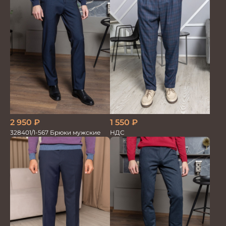
1 550
₽
2 950
₽
НДС
328401/1-567 Брюки мужские