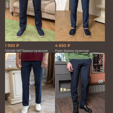
1 950
₽
4 650
₽
125469-567 Брюки мужские
Реал Брюки мужские