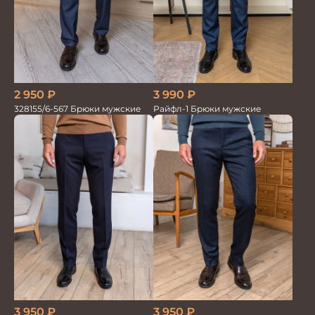
2 950
₽
3 990
₽
328155/6-567 Брюки мужские
Райфл-1 Брюки мужские
3 950
₽
3 950
₽