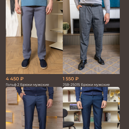
парламент
4 450
₽
1 550
₽
Гольф 2 Брюки мужские
JSB-25015 Брюки мужские