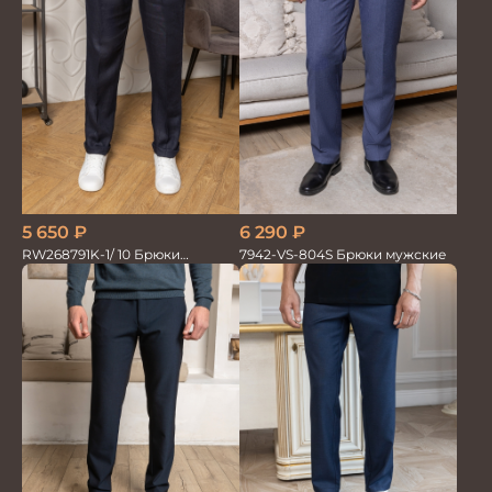
6 290
₽
5 650
₽
7942-VS-804S Брюки мужские
RW268791K-1/ 10 Брюки
мужские т.син. 100% Лён