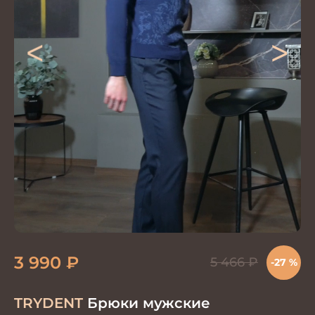
<
>
3 990
₽
5 466
₽
-27 %
TRYDENT
Брюки мужские