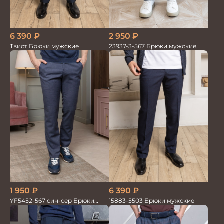
6 390
₽
2 950
₽
Твист Брюки мужские
23937-3-567 Брюки мужские
1 950
₽
6 390
₽
YF5452-567 син-сер Брюки
15883-5503 Брюки мужские
мужские