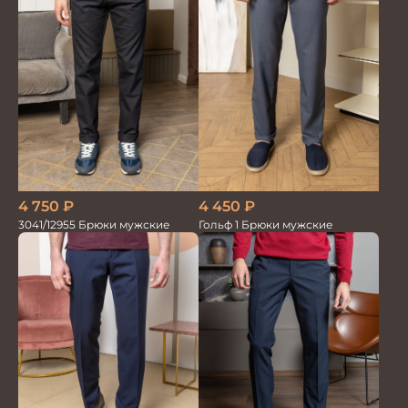
4 750
₽
4 450
₽
3041/12955 Брюки мужские
Гольф 1 Брюки мужские