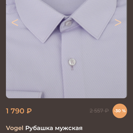
<
>
1 790
₽
2 557
₽
-30 %
Vogel
Рубашка мужская