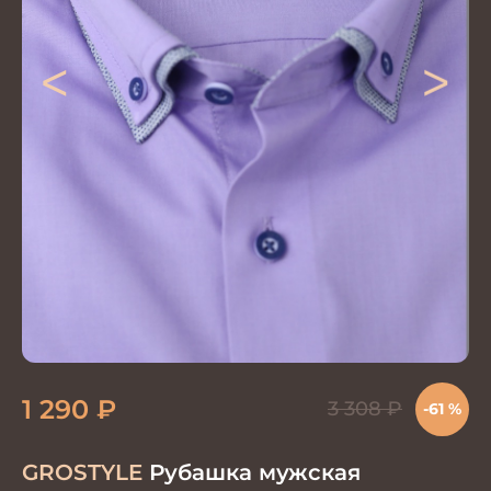
<
>
1 290
₽
3 308
₽
-61 %
GROSTYLE
Рубашка мужская