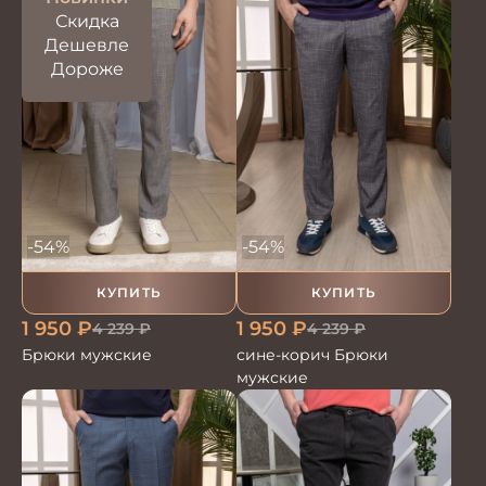
Скидка
Дешевле
Дороже
-54%
-54%
КУПИТЬ
КУПИТЬ
1 950
₽
1 950
₽
4 239
₽
4 239
₽
Брюки мужские
сине-корич Брюки
мужские