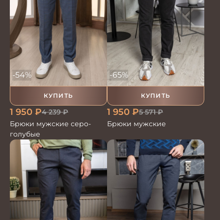
-54%
-65%
КУПИТЬ
КУПИТЬ
1 950
₽
1 950
₽
4 239
₽
5 571
₽
Брюки мужские серо-
Брюки мужские
голубые