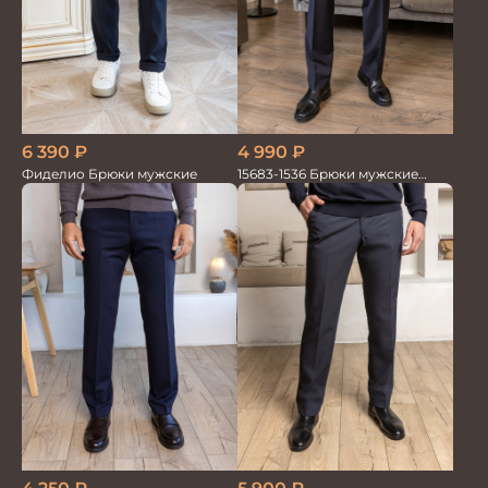
4 990
₽
6 390
₽
15683-1536 Брюки мужские
Фиделио Брюки мужские
т.син. однотон.