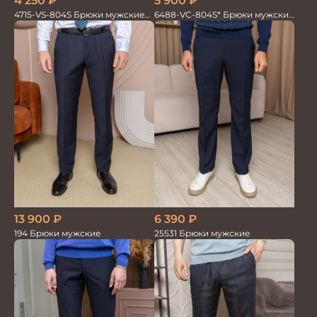
5 900
₽
4 250
₽
6488-VC-804S* Брюки мужские
4715-VS-804S Брюки мужские
т.синие однотон.
т.син однотонный
13 900
₽
6 390
₽
194 Брюки мужские
25531 Брюки мужские