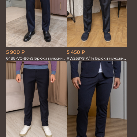
5 450
₽
5 900
₽
RW268791K/ 14 Брюки мужские
6488-VC-804S Брюки мужские
т.син. тенсель со льном
т.синие однотон.