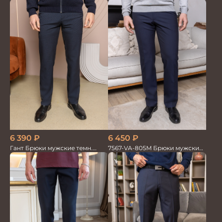
трикотаж
6 390
₽
6 450
₽
Гант Брюки мужские темн.
7567-VA-805M Брюки мужские
деми
т.синие однотон.