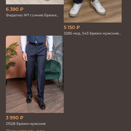
6 390
₽
Фиделио №1 т.синие Брюки
мужские
5 150
₽
3285 мод. 543 Брюки мужские
трикотажные т.синие
3 990
₽
21528 Брюки мужские