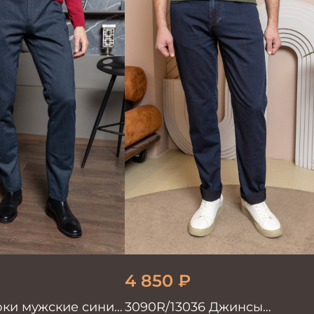
4 850
₽
юки мужские синие
3090R/13036 Джинсы