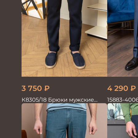
3 750
₽
4 290
₽
К8305/18 Брюки мужские
15883-400
т.синие