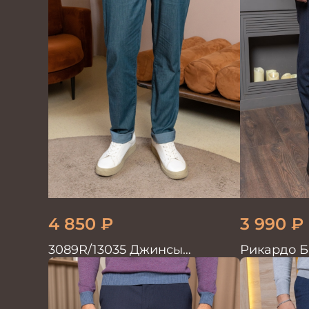
4 850
₽
3 990
₽
3089R/13035 Джинсы
Рикардо 
мужские