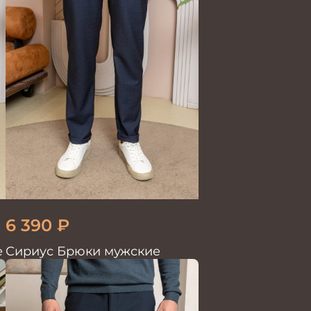
6 390
₽
е
Сириус Брюки мужские