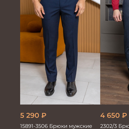
5 290
₽
4 650
₽
15891-3506 Брюки мужские
2302/3 Бр