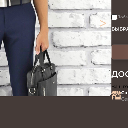
>
Доба
ВЫБРА
ДО
Ваш го
Са
Се