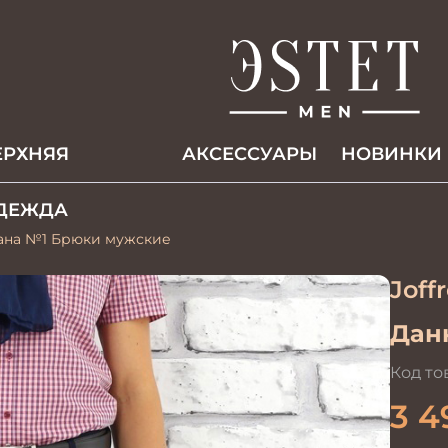
ЕРХНЯЯ
АКCЕССУАРЫ
НОВИНКИ
ДЕЖДА
ана №1 Брюки мужские
Joff
Данн
Код то
3 4