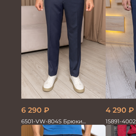
6 290
₽
4 290
₽
6501-VW-804S Брюки
15891-400
мужские