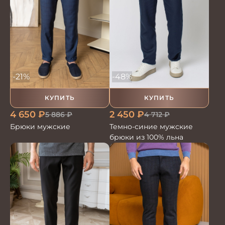
-21%
-48%
КУПИТЬ
КУПИТЬ
4 650
₽
2 450
₽
5 886
₽
4 712
₽
Брюки мужские
Темно-синие мужские
брюки из 100% льна