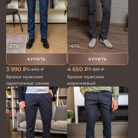
-27%
-41%
КУПИТЬ
КУПИТЬ
3 990
₽
4 650
₽
5 466
₽
7 881
₽
Брюки мужские
Брюки мужские
однотонные синие
коричневый