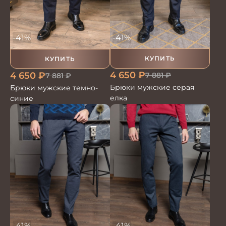
-41%
-41%
КУПИТЬ
КУПИТЬ
4 650
₽
4 650
₽
7 881
₽
7 881
₽
Брюки мужские серая
Брюки мужские темно-
елка
синие
-41%
-41%