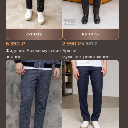
-40%
КУПИТЬ
КУПИТЬ
6 390
₽
2 990
₽
4 983
₽
Фиделио Брюки мужские
Брюки
черные
мужскиетрикотажные