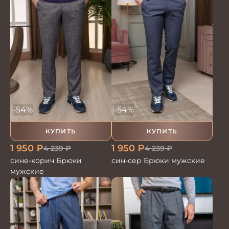
-54%
-54%
КУПИТЬ
КУПИТЬ
1 950
₽
1 950
₽
4 239
₽
4 239
₽
сине-корич Брюки
син-сер Брюки мужские
мужские