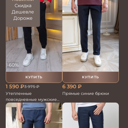
Скидка
Дешевле
Дороже
-60%
КУПИТЬ
КУПИТЬ
1 590
₽
6 390
₽
3 975
₽
Утепленные
Прямые синие брюки
повседневные мужские
брюки на резинке