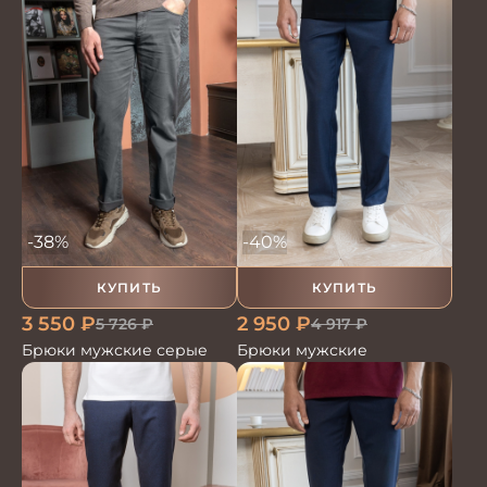
-38%
-40%
КУПИТЬ
КУПИТЬ
3 550
₽
2 950
₽
5 726
₽
4 917
₽
Брюки мужские серые
Брюки мужские