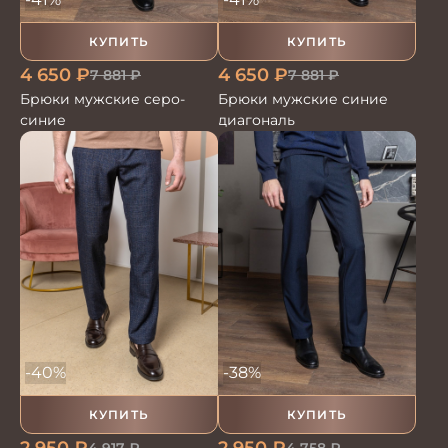
КУПИТЬ
КУПИТЬ
4 650
₽
4 650
₽
7 881
₽
7 881
₽
Брюки мужские серо-
Брюки мужские синие
синие
диагональ
-40%
-38%
КУПИТЬ
КУПИТЬ
2 950
₽
2 950
₽
4 917
₽
4 758
₽