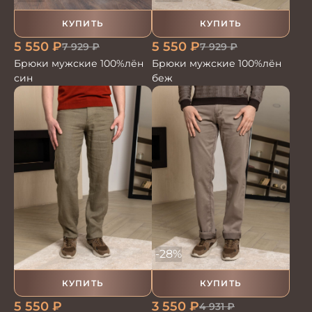
КУПИТЬ
КУПИТЬ
5 550
₽
5 550
₽
7 929
₽
7 929
₽
Брюки мужские 100%лён
Брюки мужские 100%лён
син
беж
-28%
КУПИТЬ
КУПИТЬ
5 550
₽
3 550
₽
4 931
₽