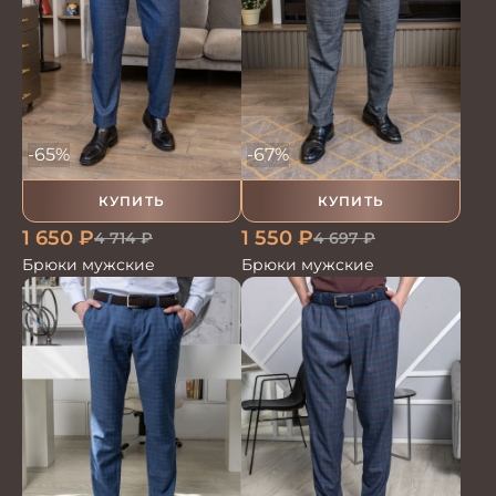
-65%
-67%
КУПИТЬ
КУПИТЬ
1 650
₽
1 550
₽
4 714
₽
4 697
₽
Брюки мужские
Брюки мужские