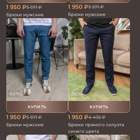
1 950
₽
1 950
₽
5 571
₽
5 571
₽
Брюки мужские
Брюки мужские
-65%
-56%
КУПИТЬ
КУПИТЬ
1 950
₽
1 950
₽
5 571
₽
4 432
₽
Брюки мужские
Брюки прямого силуэта
синего цвета