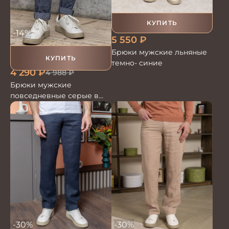
КУПИТЬ
-14%
5 550
₽
Брюки мужские льняные
КУПИТЬ
темно- синие
4 290
₽
4 988
₽
Брюки мужские
повседневные серые в
клетку
-30%
-30%