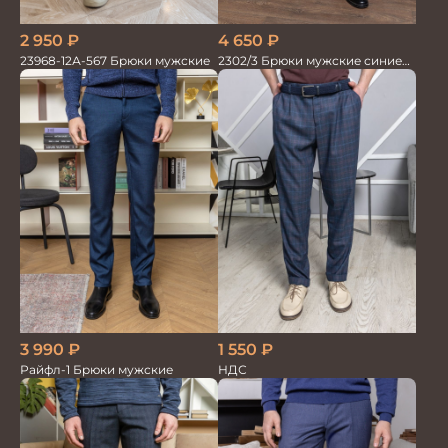
2 950
₽
4 650
₽
23968-12А-567 Брюки мужские
2302/3 Брюки мужские синие
диагональ
1 550
₽
3 990
₽
НДС
Райфл-1 Брюки мужские