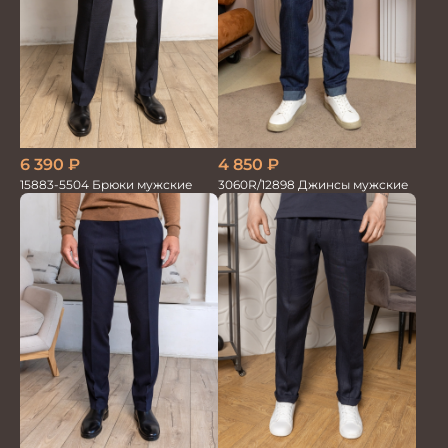
4 850
₽
6 390
₽
3060R/12898 Джинсы мужские
15883-5504 Брюки мужские