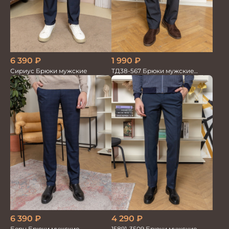
6 390
₽
1 990
₽
Сириус Брюки мужские
ТД38-567 Брюки мужские
трикотажные
4 290
₽
6 390
₽
15891-3509 Брюки мужские
Берн Брюки мужские