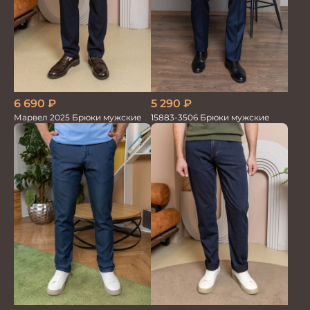
6 690
₽
5 290
₽
Марвел 2025 Брюки мужские
15883-3506 Брюки мужские