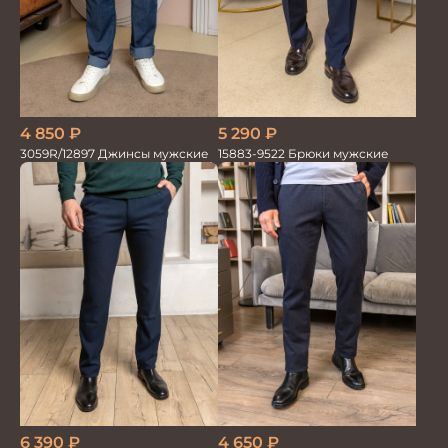
4 850
₽
5 290
₽
3059R/12897 Джинсы мужские
15883-9522 Брюки мужские
6 390
₽
4 650
₽