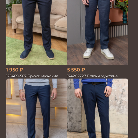
1 950
₽
5 550
₽
125469-567 Брюки мужские
1742/12727 Брюки мужские
100%лён син