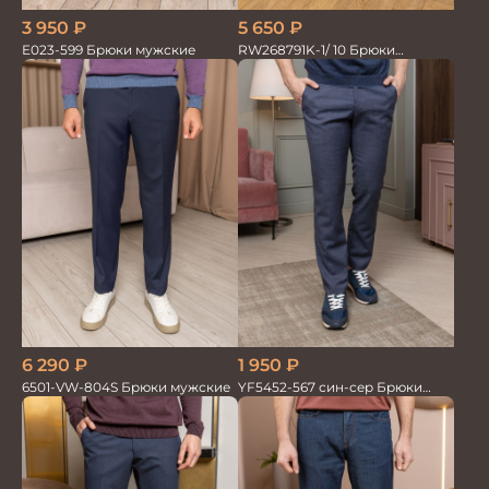
3 950
₽
5 650
₽
Е023-599 Брюки мужские
RW268791K-1/ 10 Брюки
мужские т.син. 100% Лён
6 290
₽
1 950
₽
6501-VW-804S Брюки мужские
YF5452-567 син-сер Брюки
мужские