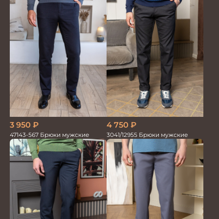
4 750
₽
3 950
₽
3041/12955 Брюки мужские
47143-567 Брюки мужские