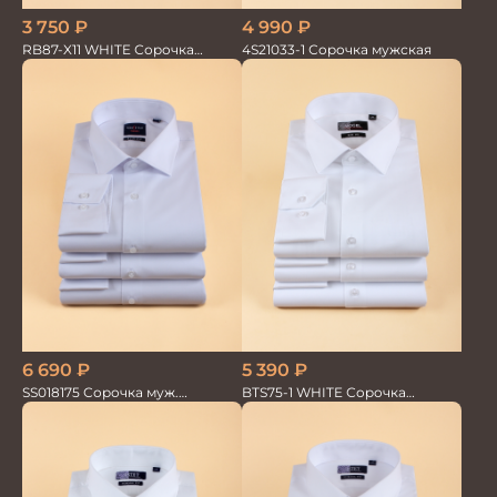
3 750
₽
4 990
₽
RB87-X11 WHITE Сорочка
4S21033-1 Сорочка мужская
мужская бамбук хлопок
6 690
₽
5 390
₽
SS018175 Сорочка муж.
BTS75-1 WHITE Сорочка
GROSTYLE TRENDY
мужская лайкра бамбук