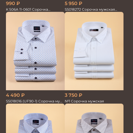
990
₽
5 950
₽
К 506А 11-0601 Сорочка
SS018272 Сорочка мужская
мужская кор.рукав
GROSTYLE PRIME
4 490
₽
3 750
₽
SS018016 (UF90-1) Сорочка муж.
№1 Сорочка мужская
GROSTYLE TRENDY