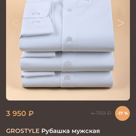
<
>
3 950
₽
4 759
₽
-17 %
GROSTYLE
Рубашка мужская