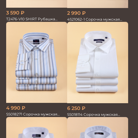
3 590
₽
2 990
₽
T2476-V10 SHIRT Рубашка
4S21062-1 Сорочка мужская
мужская
кор.рукав
4 990
₽
6 250
₽
SS018271 Сорочка мужская
SS018114 Сорочка мужская
GROSTYLE TRENDY
GROSTYLE PRIME