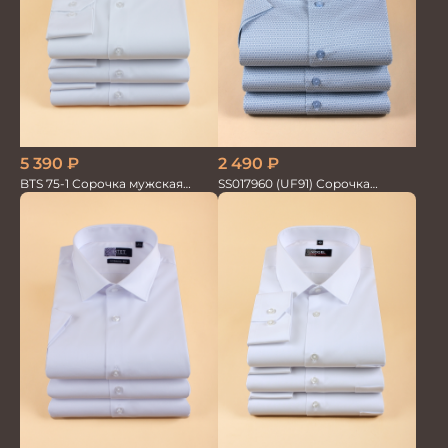
5 390
₽
2 490
₽
BTS 75-1 Сорочка мужская
SS017960 (UF91) Сорочка
белая лайкра бамбук
мужская кор. рук. GROSTYLE