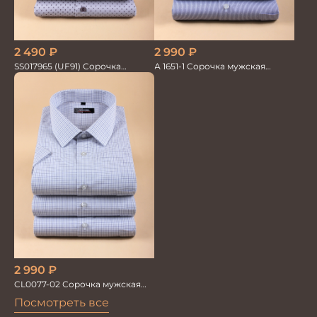
2 490
₽
2 990
₽
SS017965 (UF91) Сорочка
А 1651-1 Сорочка мужская
мужская кор. рук. GROSTYLE
кор.рукав
2 990
₽
CL0077-02 Сорочка мужская
кор.рукав клетка
Посмотреть все