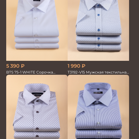
5 390
₽
1 990
₽
BTS 75-1 WHITE Сорочка
T3192-V15 Мужская текстильная
мужская белая лайкра бамбук
рубашка / Сорочка