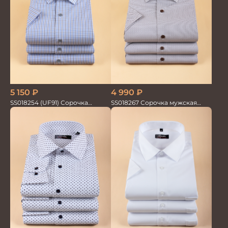
5 150
₽
4 990
₽
SS018254 (UF91) Сорочка
SS018267 Сорочка мужская
мужская кр. рук. GROSTYLE
кор.рукав GROSTYLE TRENDY
TRENDY