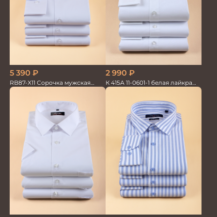
5 390
₽
2 990
₽
RB87-X11 Сорочка мужская
К 415А 11-0601-1 белая лайкра
белая бамбук/хлопок
Сорочка мужская