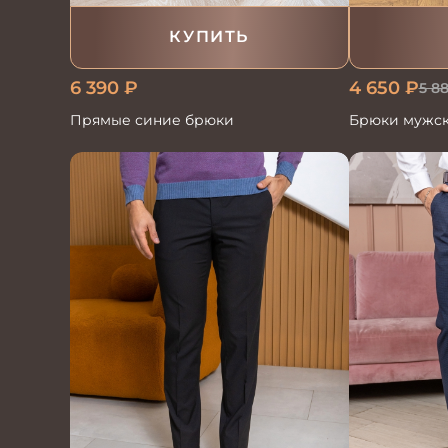
КУПИТЬ
6 390
₽
4 650
₽
5 8
Прямые синие брюки
Брюки мужс