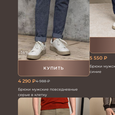
-14%
5 550
₽
Брюки мужск
КУПИТЬ
синие
4 290
₽
4 988
₽
Брюки мужские повседневные
серые в клетку