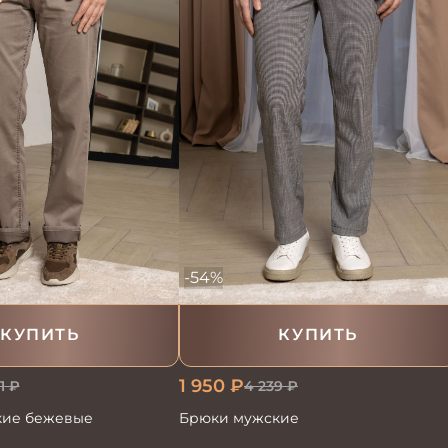
-54%
КУПИТЬ
КУПИТЬ
1 950
₽
1
₽
4 239
₽
кие бежевые
Брюки мужские