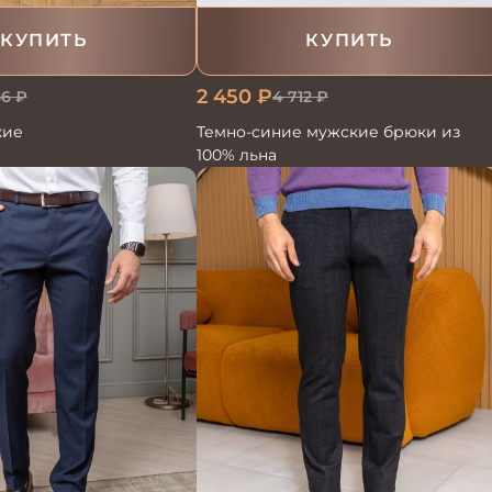
КУПИТЬ
КУПИТЬ
2 450
₽
86
₽
4 712
₽
кие
Темно-синие мужские брюки из
100% льна