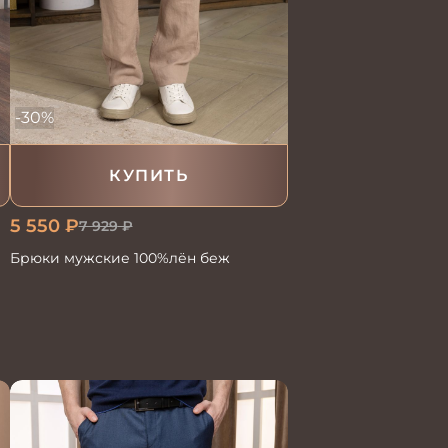
-30%
КУПИТЬ
5 550
₽
7 929
₽
Брюки мужские 100%лён беж