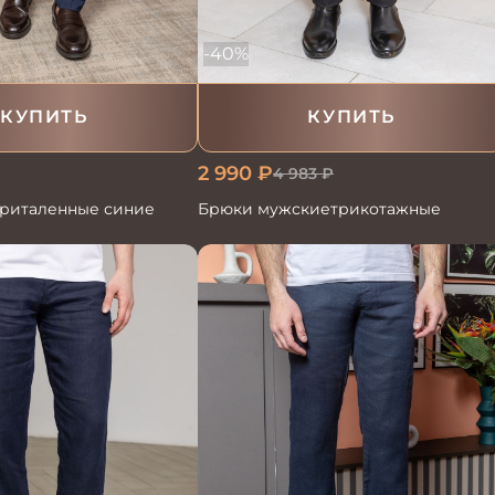
-40%
КУПИТЬ
КУПИТЬ
2 990
₽
4 983
₽
риталенные синие
Брюки мужскиетрикотажные