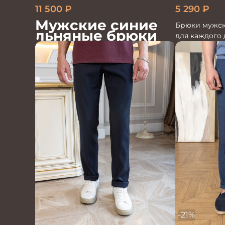
5 290
₽
11 500
₽
Мужские синие
Брюки мужск
льняные брюки
для каждого 
-21%