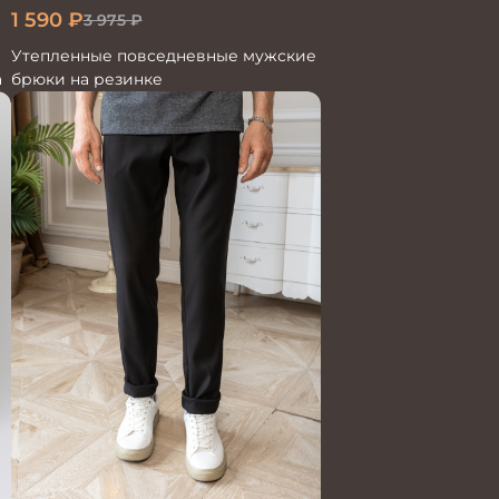
1 590
₽
3 975
₽
Утепленные повседневные мужские
а
брюки на резинке