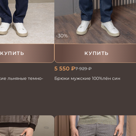
-30%
КУПИТЬ
КУПИТЬ
5 550
₽
7 929
₽
ие льняные темно-
Брюки мужские 100%лён син