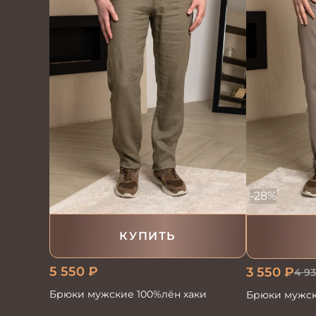
-28%
КУПИТЬ
5 550
₽
3 550
₽
4 93
Брюки мужские 100%лён хаки
Брюки мужс