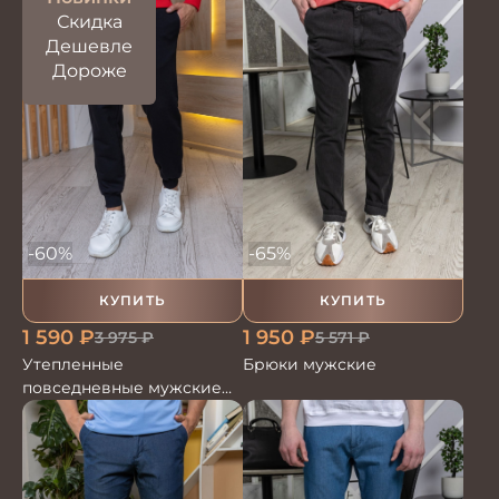
Скидка
Дешевле
Дороже
-60%
-65%
КУПИТЬ
КУПИТЬ
1 590
₽
1 950
₽
3 975
₽
5 571
₽
Утепленные
Брюки мужские
повседневные мужские
брюки на резинке