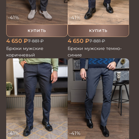
-41%
-41%
КУПИТЬ
КУПИТЬ
4 650
₽
4 650
₽
7 881
₽
7 881
₽
Брюки мужские
Брюки мужские темно-
коричневый
синие
-41%
-41%