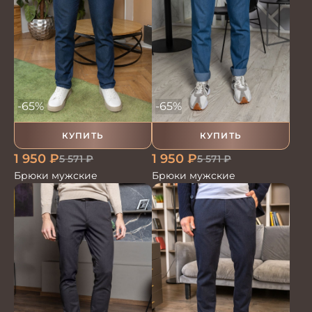
-65%
-65%
КУПИТЬ
КУПИТЬ
1 950
₽
1 950
₽
5 571
₽
5 571
₽
Брюки мужские
Брюки мужские