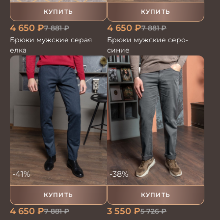
КУПИТЬ
КУПИТЬ
4 650
₽
4 650
₽
7 881
₽
7 881
₽
Брюки мужские серая
Брюки мужские серо-
елка
синие
-41%
-38%
КУПИТЬ
КУПИТЬ
4 650
₽
3 550
₽
7 881
₽
5 726
₽