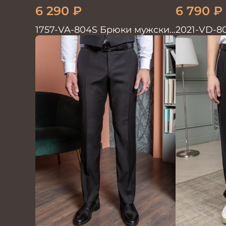
6 290
₽
6 790
₽
1757-VA-804S Брюки мужские
2021-VD-8
черн. однотон.
мужские ч