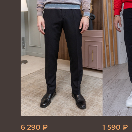
6 290
₽
1 590
₽