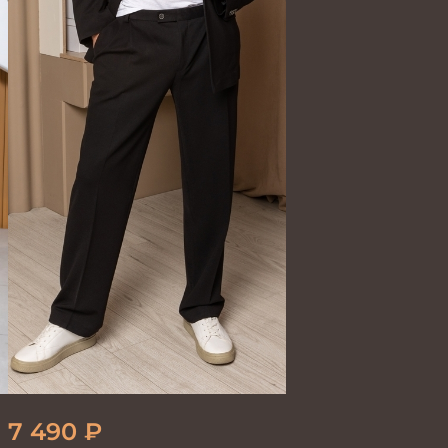
7 490
₽