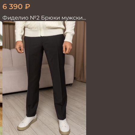
6 390
₽
Фиделио №2 Брюки мужские
черные