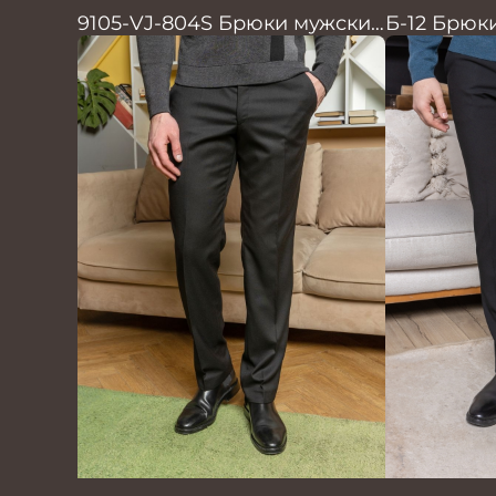
9105-VJ-804S Брюки мужские
Б-12 Брюк
черн. однотон.