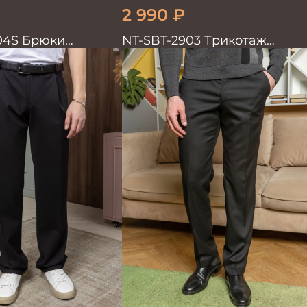
2 990
₽
04S Брюки
NT-SBT-2903 Трикотаж
ерные однотонные
Брюки