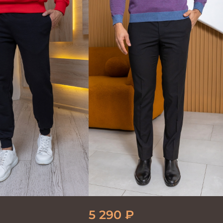
5 290
₽