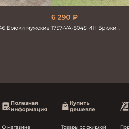
6 290
₽
546 Брюки мужские
1757-VA-804S ИН Брюки
мужские черн. однотон.
Полезная
Купить
информация
дешевле
О магазине
Товары со скидкой
По