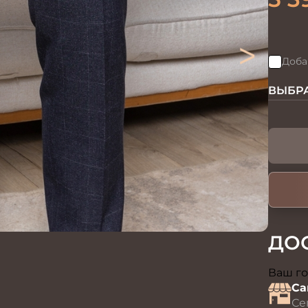
>
Доба
ВЫБРА
ДО
Ваш го
Са
Се