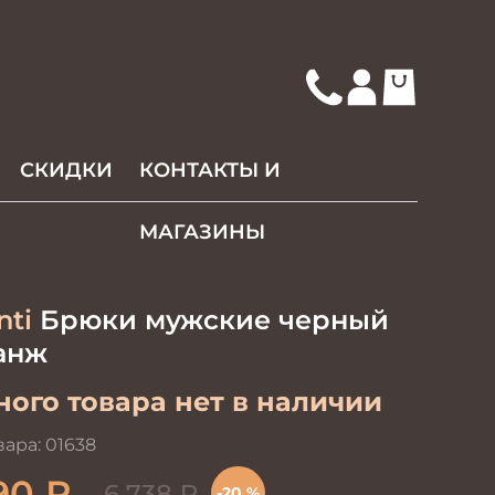
СКИДКИ
КОНТАКТЫ И
МАГАЗИНЫ
nti
Брюки мужские черный
анж
ого товара нет в наличии
вара:
01638
90
₽
6 738
₽
-20 %