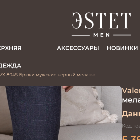
ЕРХНЯЯ
АКCЕССУАРЫ
НОВИНКИ
ДЕЖДА
-VX-804S Брюки мужские черный меланж
Vale
мел
Данн
Код то
5 3