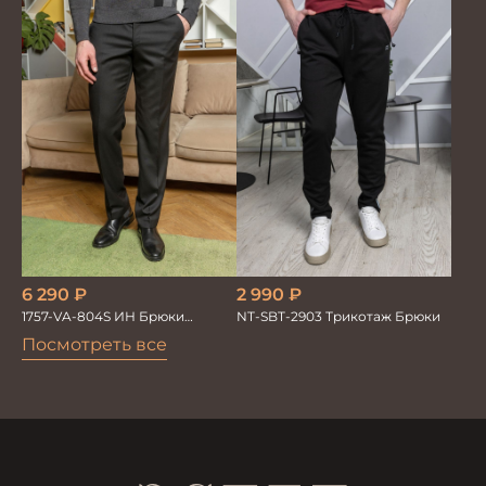
6 290
₽
2 990
₽
1757-VA-804S ИН Брюки
NT-SBT-2903 Трикотаж Брюки
мужские черн. однотон.
Посмотреть все