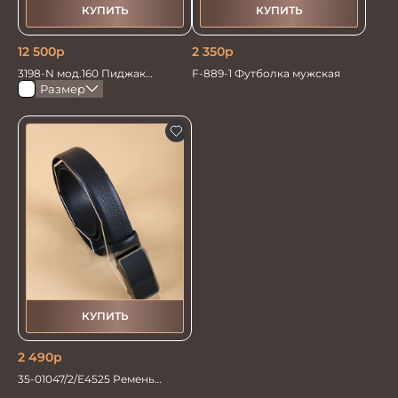
КУПИТЬ
КУПИТЬ
12 500
р
2 350
р
3198-N мод.160 Пиджак
F-889-1 Футболка мужская
мужской Оверсайз
Размер
КУПИТЬ
2 490
р
35-01047/2/Е4525 Ремень
мужской 120см.синий автом/