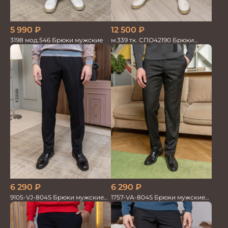
5 990
₽
12 500
₽
3198 мод.546 Брюки мужские
м.339 тк. СПО42190 Брюки
мужские черные однотон
6 290
₽
6 290
₽
9105-VJ-804S Брюки мужские
1757-VA-804S Брюки мужские
черн. однотон.
черн. однотон.