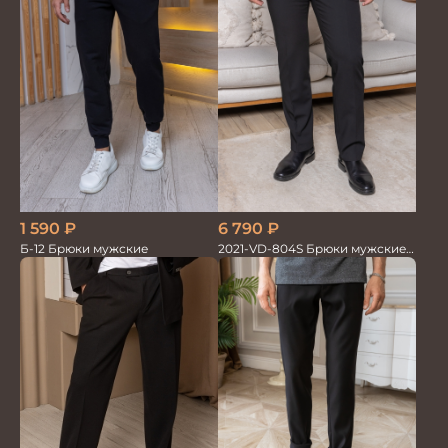
1 590
₽
6 790
₽
Б-12 Брюки мужские
2021-VD-804S Брюки мужские
черные однотонные