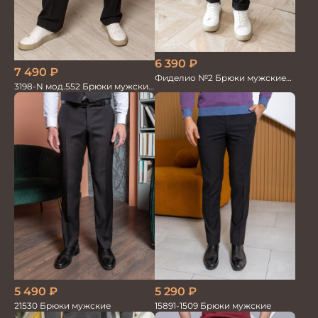
6 390
₽
7 490
₽
Фиделио №2 Брюки мужские
3198-N мод.552 Брюки мужские
черные
Оверсайз
5 490
₽
5 290
₽
21530 Брюки мужские
15891-1509 Брюки мужские