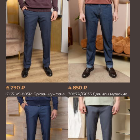
6 290
₽
4 850
₽
2165-VS-805M Брюки мужские
3087R/13033 Джинсы мужские