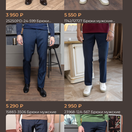
5 550
₽
3 950
₽
1742/12727 Брюки мужские
25250PD-24-599 Брюки
100%лён син
мужские
5 290
₽
2 950
₽
15883-3506 Брюки мужские
23968-12А-567 Брюки мужские