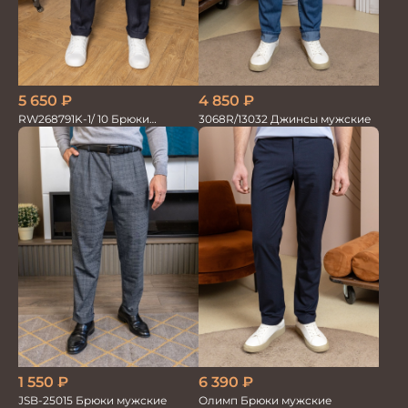
5 650
₽
4 850
₽
RW268791K-1/ 10 Брюки
3068R/13032 Джинсы мужские
мужские т.син. 100% Лён
1 550
₽
6 390
₽
JSB-25015 Брюки мужские
Олимп Брюки мужские