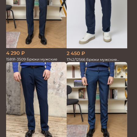
4 290
₽
2 450
₽
15891-3509 Брюки мужские
1742/12566 Брюки мужские
100%лён т.синие