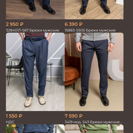
6 390
₽
2 950
₽
15883-5505 Брюки мужские
328401/1-567 Брюки мужские
1 550
₽
7 590
₽
НДС
3419 мод. 543 Брюки мужские
трикотажные