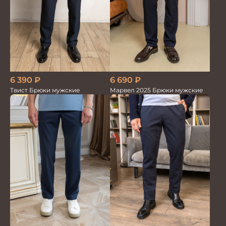
6 390
₽
6 690
₽
Твист Брюки мужские
Марвел 2025 Брюки мужские