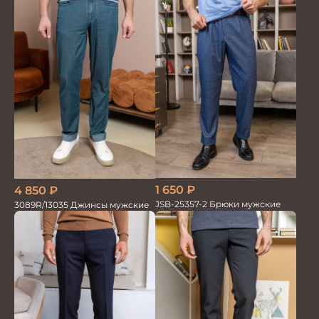
1 650
₽
4 850
₽
JSB-25357-2 Брюки мужские
3089R/13035 Джинсы мужские