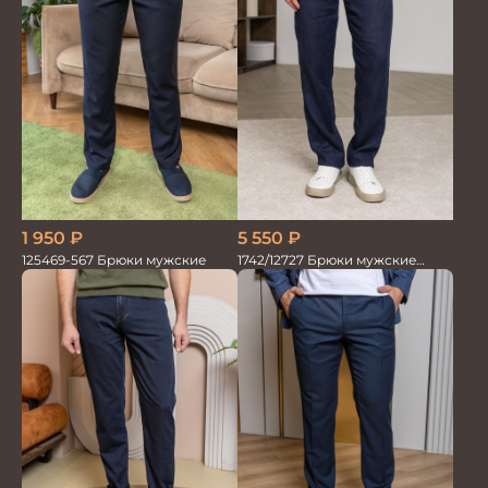
1 950
₽
5 550
₽
125469-567 Брюки мужские
1742/12727 Брюки мужские
100%лён т.син