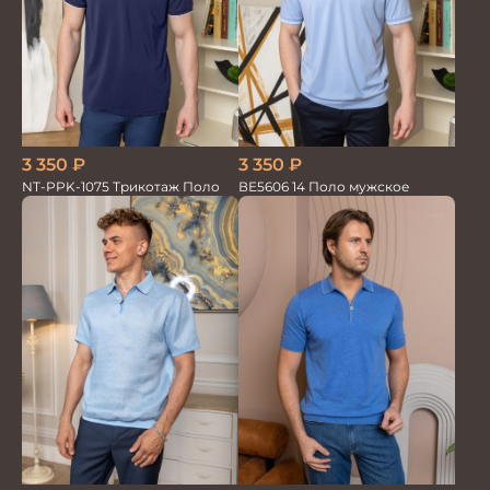
3 350
₽
3 350
₽
NT-PPK-1075 Трикотаж Поло
ВЕ5606 14 Поло мужское