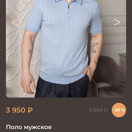
<
>
3 950
₽
5 563
₽
-29 %
Поло мужское