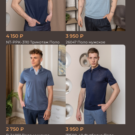
3 950
₽
4 150
₽
26047 Поло мужское
NT-PPK-3110 Трикотаж Поло
3 950
₽
2 750
₽