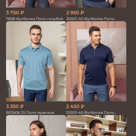
3 750
₽
2 950
₽
11638 Футболка Поло голубой
20001-40 Футболка Поло
синий
3 350
₽
2 450
₽
ВЕ5606 25 Поло мужское
20001-40 Футболка Поло
темно синий