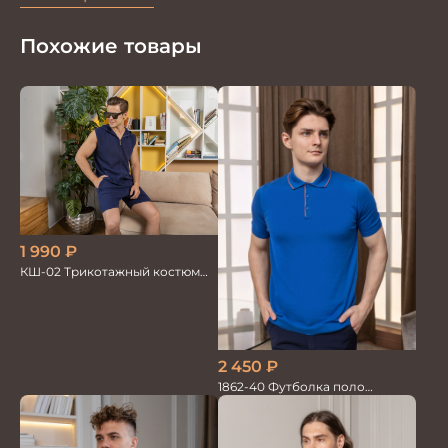
Похожие товары
1 990
₽
КШ-02 Трикотажный костюм
мужской жилет+шорты
2 450
₽
1862-40 Футболка поло
голубой