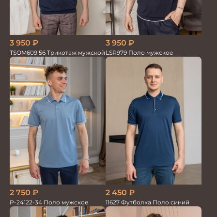
3 950
₽
3 950
₽
TSOM609 56 Трикотаж мужской
LSR979 Поло мужское
2 450
₽
2 750
₽
11627 Футболка Поло синий
P-24122-34 Поло мужское