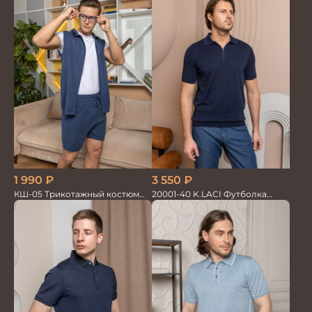
3 550
₽
1 990
₽
20001-40 K.LACI Футболка
КШ-05 Трикотажный костюм
Поло синий
мужской жилет+шорты