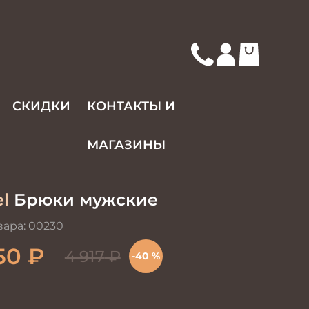
СКИДКИ
КОНТАКТЫ И
МАГАЗИНЫ
l
Брюки мужские
вара:
00230
50
₽
4 917
₽
-40 %