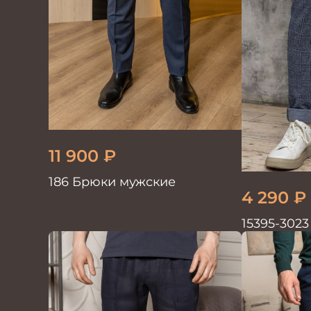
11 900
₽
186 Брюки мужские
4 290
₽
15395-302