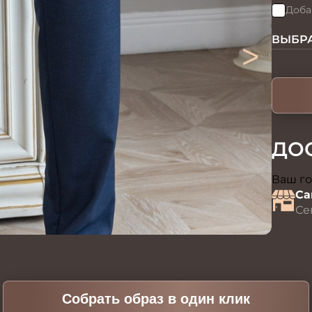
Доба
>
ВЫБРА
ДО
Ваш го
Са
Се
Собрать образ в один клик