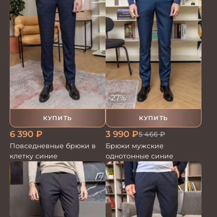
-27%
КУПИТЬ
КУПИТЬ
6 390
₽
3 990
₽
5 466
₽
Повседневные брюки в
Брюки мужские
клетку синие
однотонные синие