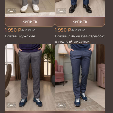
-54%
-54%
КУПИТЬ
КУПИТЬ
1 950
₽
1 950
₽
4 239
₽
4 239
₽
Брюки мужские
Брюки синие без стрелок
в мелкий рисунок
-54%
-54%