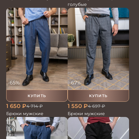
голубые
-65%
-67%
КУПИТЬ
КУПИТЬ
1 650
₽
1 550
₽
4 714
₽
4 697
₽
Брюки мужские
Брюки мужские