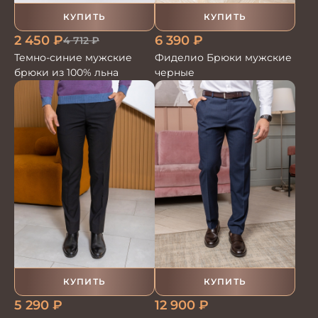
КУПИТЬ
КУПИТЬ
2 450
₽
6 390
₽
4 712
₽
Темно-синие мужские
Фиделио Брюки мужские
брюки из 100% льна
черные
КУПИТЬ
КУПИТЬ
5 290
₽
12 900
₽