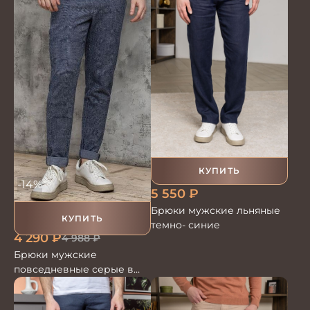
КУПИТЬ
-14%
5 550
₽
Брюки мужские льняные
КУПИТЬ
темно- синие
4 290
₽
4 988
₽
Брюки мужские
повседневные серые в
клетку