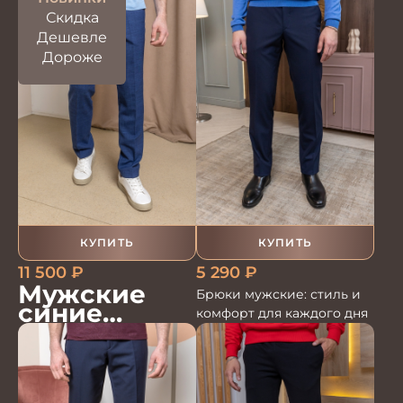
Скидка
Дешевле
Дороже
КУПИТЬ
КУПИТЬ
5 290
₽
11 500
₽
Мужские
Брюки мужские: стиль и
синие
комфорт для каждого дня
льняные
брюки