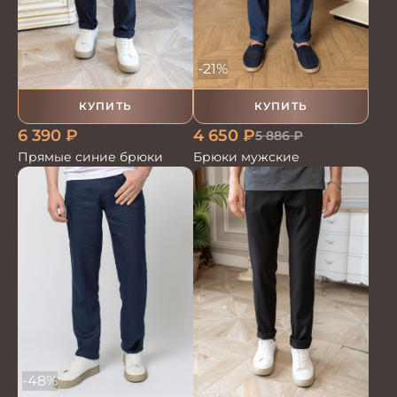
-21%
КУПИТЬ
КУПИТЬ
6 390
₽
4 650
₽
5 886
₽
Прямые синие брюки
Брюки мужские
-48%