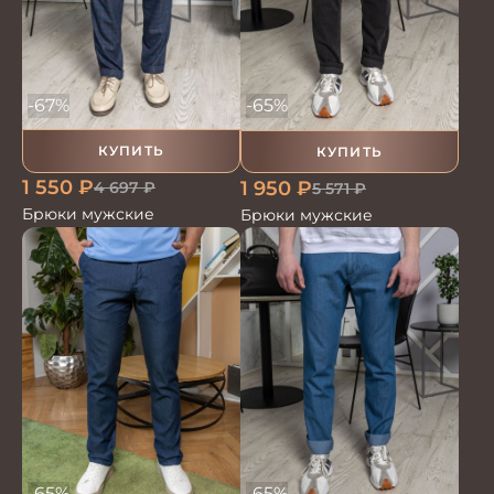
-67%
-65%
КУПИТЬ
КУПИТЬ
1 550
₽
1 950
₽
4 697
₽
5 571
₽
Брюки мужские
Брюки мужские
-65%
-65%