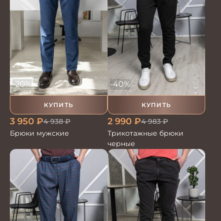
-20%
-40%
КУПИТЬ
КУПИТЬ
3 950
₽
2 990
₽
4 938
₽
4 983
₽
Брюки мужские
Трикотажные брюки
черные