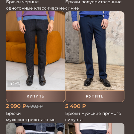
Брюки черные
Брюки полуприталенные
однотонные классические
синие
-40%
КУПИТЬ
КУПИТЬ
2 990
₽
5 490
₽
4 983
₽
Брюки
Брюки мужские прямого
мужскиетрикотажные
силуэта