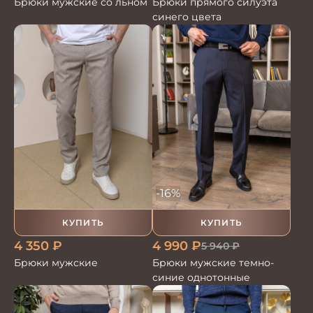
Брюки мужские со льном
Брюки прямого силуэта
синего цвета
-16%
КУПИТЬ
КУПИТЬ
4 350
₽
4 990
₽
5 940
₽
Брюки мужские
Брюки мужские темно-
синие однотонные