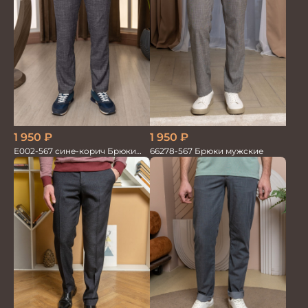
1 950
₽
1 950
₽
66278-567 Брюки мужские
Е002-567 сине-корич Брюки
мужские