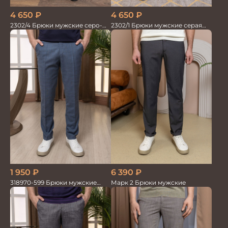
4 650
₽
4 650
₽
2302/1 Брюки мужские серая
2302/4 Брюки мужские серо-
елка
синие
1 950
₽
6 390
₽
318970-599 Брюки мужские
Марк 2 Брюки мужские
серо-голубые