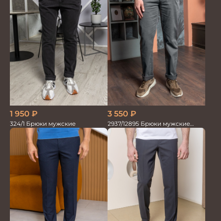
1 950
₽
3 550
₽
324/1 Брюки мужские
2937/12895 Брюки мужские
RUBY серые