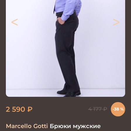
<
>
2 590
₽
4 177
₽
-38 %
Marcello Gotti
Брюки мужские