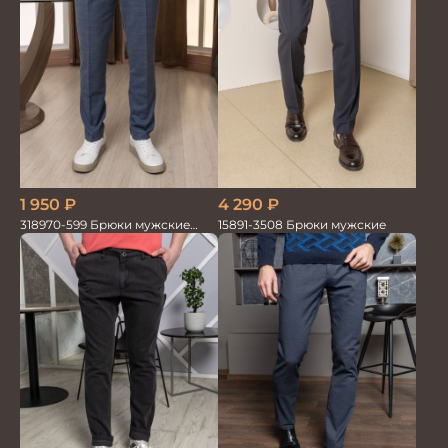
4 290
₽
1 950
₽
15891-3508 Брюки мужские
318970-599 Брюки мужские
серо-голубые