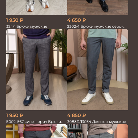
1 950
₽
4 650
₽
324/1 Брюки мужские
2302/4 Брюки мужские серо-
синие
4 850
₽
1 950
₽
3088R/13034 Джинсы мужские
Е002-567 сине-корич Брюки
мужские