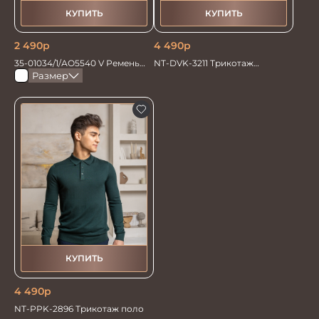
КУПИТЬ
КУПИТЬ
2 490
р
4 490
р
35-01034/1/АО5540 V Ремень
NT-DVK-3211 Трикотаж
мужской 120см. черн перфор
Джемпер
Размер
КУПИТЬ
4 490
р
NT-PPK-2896 Трикотаж поло