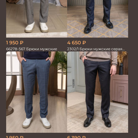
1 950
₽
4 650
₽
66278-567 Брюки мужские
2302/1 Брюки мужские серая
елка
1 950
₽
6 390
₽