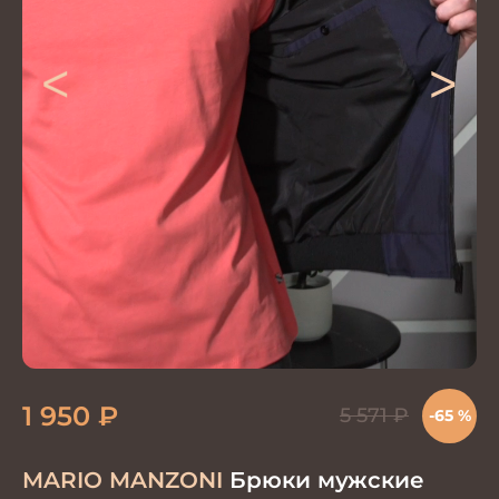
<
>
1 950
₽
5 571
₽
-65 %
MARIO MANZONI
Брюки мужские