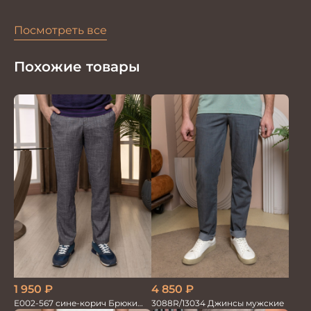
Посмотреть все
Похожие товары
4 850
₽
1 950
₽
3088R/13034 Джинсы мужские
Е002-567 сине-корич Брюки