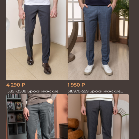
4 290
₽
1 950
₽
15891-3508 Брюки мужские
318970-599 Брюки мужские
серо-голубые