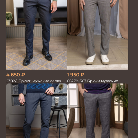
4 650
₽
1 950
₽
2302/1 Брюки мужские серая
66278-567 Брюки мужские
елка