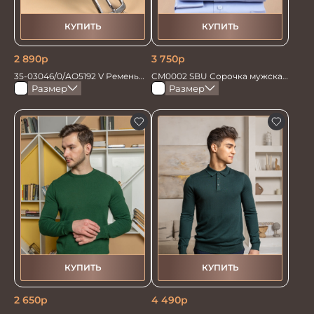
КУПИТЬ
КУПИТЬ
2 890
р
3 750
р
35-03046/0/АО5192 V Ремень
CM0002 SBU Сорочка мужская
мужской 130см. черн/син
голубая
Размер
Размер
перевертыш
КУПИТЬ
КУПИТЬ
2 650
р
4 490
р