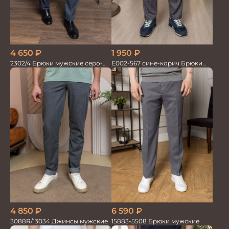
4 650
₽
1 950
₽
2302/4 Брюки мужские серо-
Е002-567 сине-корич Брюки
синие
мужские
4 850
₽
6 590
₽
3088R/13034 Джинсы мужские
15883-5508 Брюки мужские