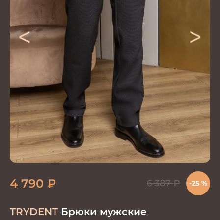
<
>
4 790
₽
6 387
₽
-25 %
TRYDENT
Брюки мужские