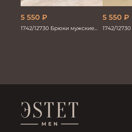
5 550
₽
5 550
₽
1742/12730 Брюки мужские
1742/1273
100%лён хаки
100%лён х