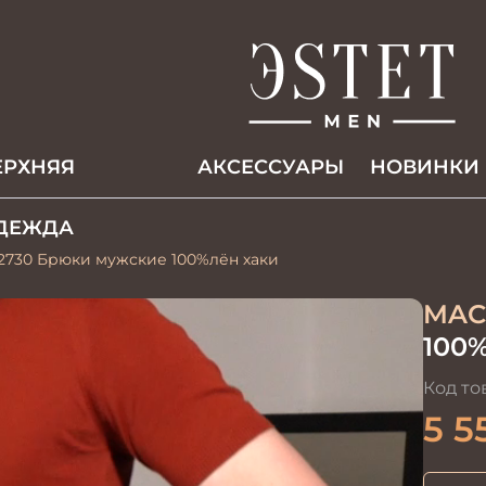
ЕРХНЯЯ
АКCЕССУАРЫ
НОВИНКИ
ДЕЖДА
12730 Брюки мужские 100%лён хаки
MAC
100
Код то
5 5