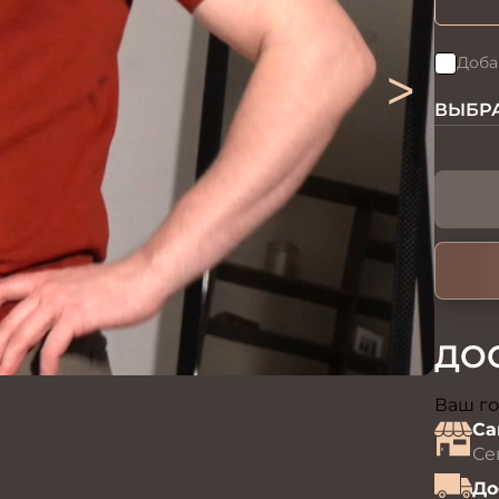
>
Доба
ВЫБРА
ДО
Ваш го
Са
Се
До