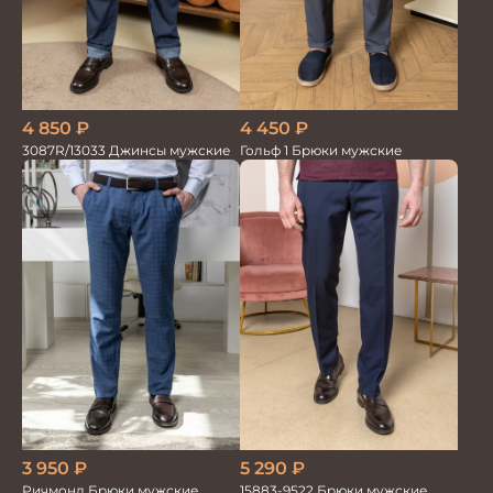
4 450
₽
4 850
₽
Гольф 1 Брюки мужские
3087R/13033 Джинсы мужские
5 290
₽
3 950
₽
15883-9522 Брюки мужские
Ричмонд Брюки мужские