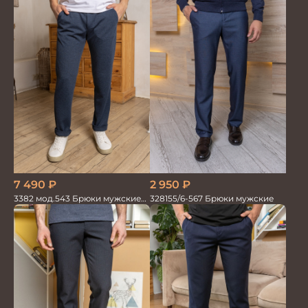
7 490
₽
2 950
₽
3382 мод.543 Брюки мужские
328155/6-567 Брюки мужские
син.меланж трикотаж