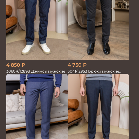
4 850
₽
4 750
₽
3060R/12898 Джинсы мужские
3041/12953 Брюки мужские
парламент