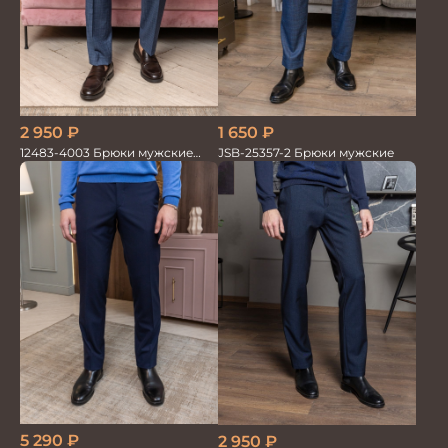
2 950
₽
1 650
₽
12483-4003 Брюки мужские
JSB-25357-2 Брюки мужские
серо-голубые
5 290
₽
2 950
₽