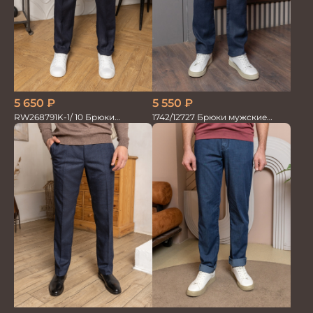
5 550
₽
5 650
₽
1742/12727 Брюки мужские
RW268791K-1/ 10 Брюки
100%лён син
мужские т.син. 100% Лён