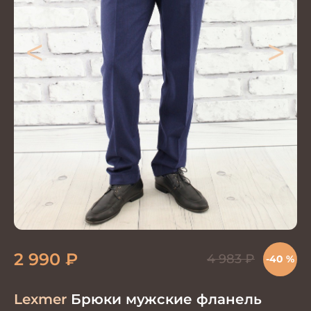
<
>
2 990
₽
4 983
₽
-40 %
Lexmer
Брюки мужские фланель