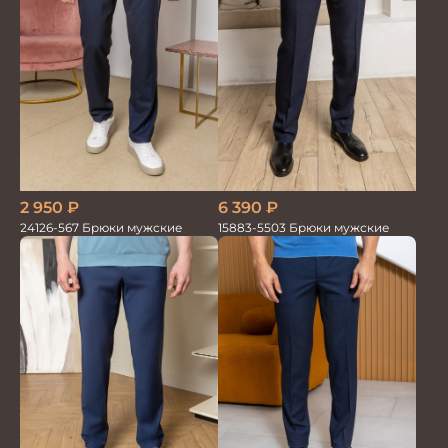
2 950
₽
6 390
₽
24126-567 Брюки мужские
15883-5503 Брюки мужские