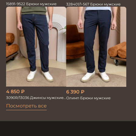
15891-9522 Брюки мужские
328401/1-567 Брюки мужские
4 850
₽
6 390
₽
3090R/13036 Джинсы мужские
Олимп Брюки мужские
т.синий
Посмотреть все