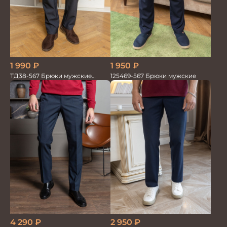
1 950
₽
1 990
₽
125469-567 Брюки мужские
ТД38-567 Брюки мужские
трикотажные
2 950
₽
4 290
₽