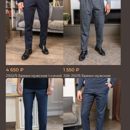
1 550
₽
4 650
₽
JSB-25015 Брюки мужские
2302/5 Брюки мужские т.синий