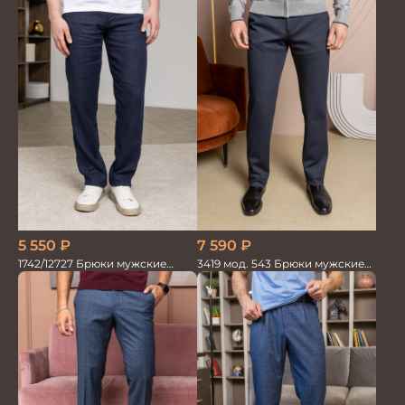
7 590
₽
5 550
₽
3419 мод. 543 Брюки мужские
1742/12727 Брюки мужские
трикотажные
100%лён т.син