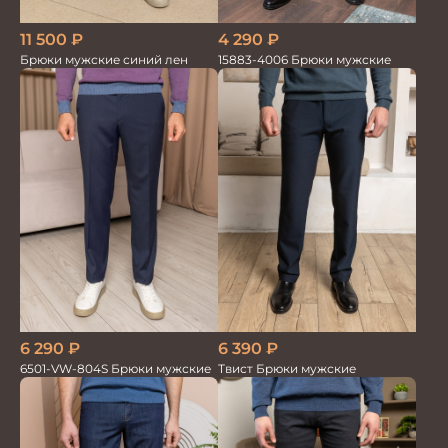
11 500
₽
4 290
₽
Брюки мужские синий лен
15883-4006 Брюки мужские
6 390
₽
6 290
₽
Твист Брюки мужские
6501-VW-804S Брюки мужские