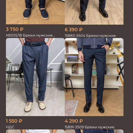
3 750
₽
6 390
₽
К8305/18 Брюки мужские
15883-5504 Брюки мужские
т.синие
1 550
₽
4 290
₽
НДС
15891-3509 Брюки мужские