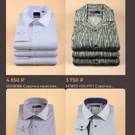
3 750
₽
4 850
₽
MT875 Y05 P1Y1 Сорочка
SS018186 Сорочка мужская
мужская
GROSTYLE TRENDY