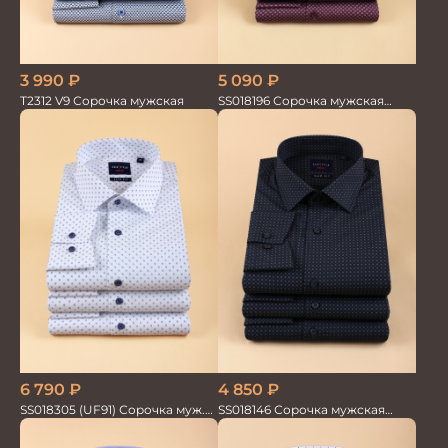
3 990
₽
5 090
₽
T2312 V9 Сорочка мужская
SS018196 Сорочка мужская
GROSTYLE PRIME
6 790
₽
4 850
₽
SS018305 (UF91) Сорочка муж.
SS018146 Сорочка мужская
GROSTYLE TRENDY
GROSTYLE TRENDY