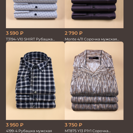
3 590
₽
2 790
₽
T3194-V10 SHIRT Рубашка
Monte 4/11 Сорочка мужская
мужская
кор.рукав
3 950
₽
3 750
₽
4199-4 Рубашка мужская
MT875 Y13 P1Y1 Сорочка