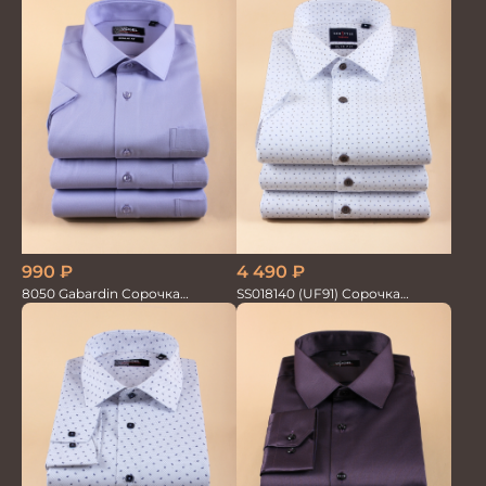
990
₽
4 490
₽
8050 Gabardin Сорочка
SS018140 (UF91) Сорочка
мужская кор.рукав
мужская GROSTYLE TRENDY