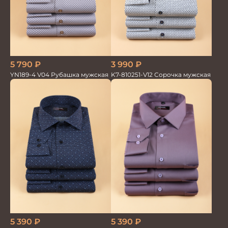
3 990
₽
5 790
₽
K7-810251-V12 Сорочка мужская
YN189-4 V04 Рубашка мужская
5 390
₽
5 390
₽