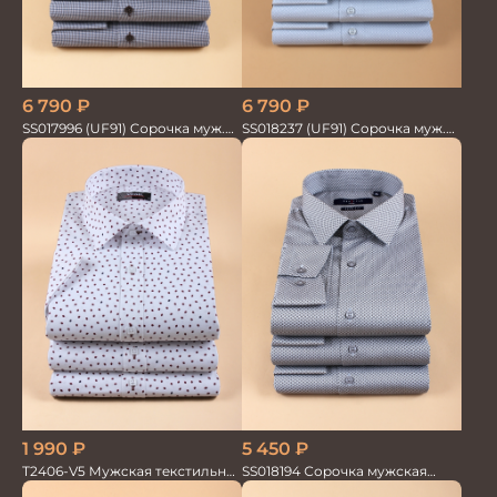
6 790
₽
6 790
₽
SS017996 (UF91) Сорочка муж.
SS018237 (UF91) Сорочка муж.
GROSTYLE TRENDY
GROSTYLE TRENDY
5 450
₽
1 990
₽
SS018194 Сорочка мужская
T2406-V5 Мужская текстильная
GROSTYLE PRIME
рубашка / Сорочка