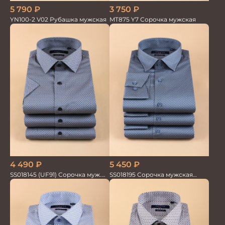
3 750
₽
5 790
₽
MT875 Y7 Сорочка мужская
YN100-2 V02 Рубашка мужская
4 490
₽
5 450
₽
SS018145 (UF91) Сорочка муж.
SS018195 Сорочка мужская
кр.рук. GROSTYLE PRIME
GROSTYLE PRIME