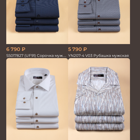
6 790
₽
5 790
₽
SS017827 (UF91) Сорочка муж.
YN207-4 V03 Рубашка мужская
дл. рук. GROSTYLE TRENDY