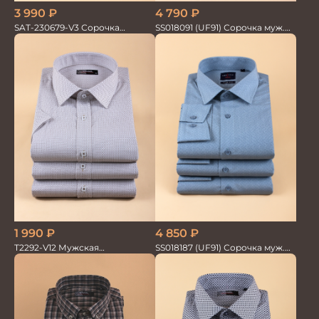
3 990
₽
4 790
₽
SAT-230679-V3 Сорочка
SS018091 (UF91) Сорочка муж.
мужская
GROSTYLE PRIME
4 850
₽
1 990
₽
SS018187 (UF91) Сорочка муж.
T2292-V12 Мужская
GROSTYLE TRENDY
текстильная рубашка /
Сорочка