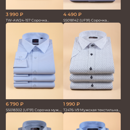
3 990
₽
4 490
₽
TW-AW24-157 Сорочка
SS018142 (UF91) Сорочка
мужская
мужская GROSTYLE TRENDY
6 790
₽
1 990
₽
SS018302 (UF91) Сорочка муж.
T2476-V9 Мужская текстильная
GROSTYLE TRENDY
рубашка / Сорочка