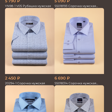
5 090
₽
5 790
₽
SS018193 Сорочка мужская
YN98-1 V05 Рубашка мужская
GROSTYLE PRIME
2 450
₽
6 690
₽
20294-1 Сорочка мужская
SS018314 Сорочка мужская
GROSTYLE TRENDY