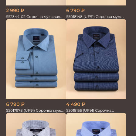
2 990
₽
6 790
₽
SS2344-02 Сорочка мужская
SS018148 (UF91) Сорочка муж.
кор.рукав бамбук
дл. рук. GROSTYLE TRENDY
4 490
₽
6 790
₽
SS018155 (UF91) Сорочка
SS017978 (UF91) Сорочка муж.
мужская GROSTYLE TRENDY
дл. рук. GROSTYLE TRENDY