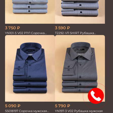
3 750
₽
3 590
₽
YN101-5 V02 P1Y1 Сорочка
T2292-V11 SHIRT Рубашка
мужская
мужская
15%
5 090
₽
5 790
₽
SS018197 Сорочка мужская
YN197-3 V02 Рубашка мужская