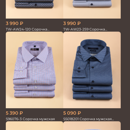
3 990
₽
3 990
₽
TW-AW24-120 Сорочка
TW-AW23-259 Сорочка
мужская
мужская
5 390
₽
5 090
₽
S96076-3 Сорочка мужская
SS018201 Сорочка мужская
GROSTYLE PRIME