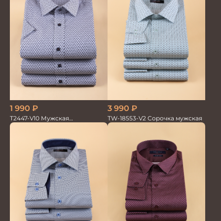
3 990
₽
1 990
₽
TW-18553-V2 Сорочка мужская
T2447-V10 Мужская
текстильная рубашка /
Сорочка