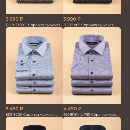
3 990
₽
3 990
₽
POP-230812 Сорочка мужская
26107 V09 Сорочка мужская
5 450
₽
4 490
₽
SS018200 Сорочка мужская
SS018150 (UF91) Сорочка муж.
GROSTYLE PRIME
кр.рук. GROSTYLE PRIME