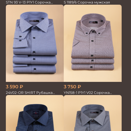
STN 93 V-13 P1Y1 Сорочка
S 1189/6 Сорочка мужская
мужская
3 590
₽
3 750
₽
24V02-OR SHIRT Рубашка
YN158-1 P1Y1 V02 Сорочка
мужская
мужская кор.рукав