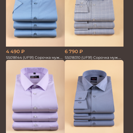
6 790
₽
4 490
₽
SS018310 (UF91) Сорочка муж.
SS018144 (UF91) Сорочка муж.
GROSTYLE TRENDY
кр.рук. GROSTYLE PRIME