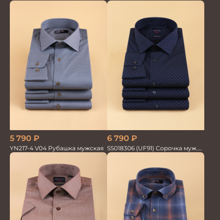
мужская
5 790
₽
6 790
₽
YN217-4 V04 Рубашка мужская
SS018306 (UF91) Сорочка муж.
GROSTYLE TRENDY