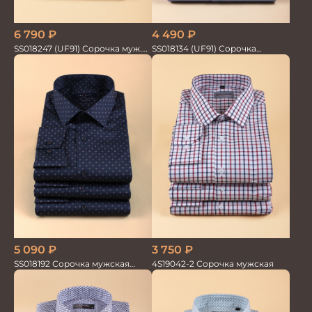
6 790
₽
4 490
₽
SS018247 (UF91) Сорочка муж.
SS018134 (UF91) Сорочка
GROSTYLE TRENDY
мужская GROSTYLE TRENDY
3 750
₽
5 090
₽
4S19042-2 Сорочка мужская
SS018192 Сорочка мужская
GROSTYLE PRIME