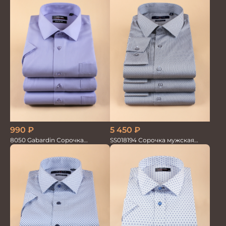
5 450
₽
990
₽
SS018194 Сорочка мужская
8050 Gabardin Сорочка
GROSTYLE PRIME
мужская кор.рукав