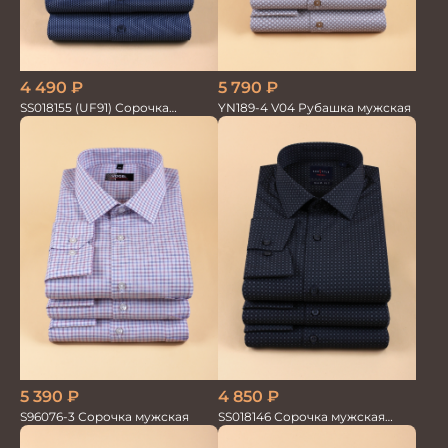
4 490
₽
5 790
₽
SS018155 (UF91) Сорочка
YN189-4 V04 Рубашка мужская
мужская GROSTYLE TRENDY
5 390
₽
4 850
₽
S96076-3 Сорочка мужская
SS018146 Сорочка мужская
GROSTYLE TRENDY