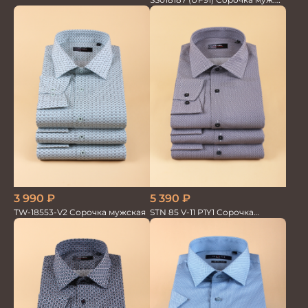
GROSTYLE TRENDY
3 990
₽
5 390
₽
TW-18553-V2 Сорочка мужская
STN 85 V-11 P1Y1 Сорочка
мужская