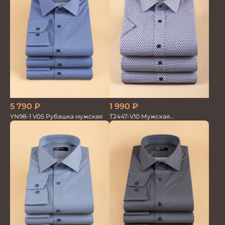
5 790
₽
1 990
₽
YN98-1 V05 Рубашка мужская
T2447-V10 Мужская
текстильная рубашка /
Сорочка