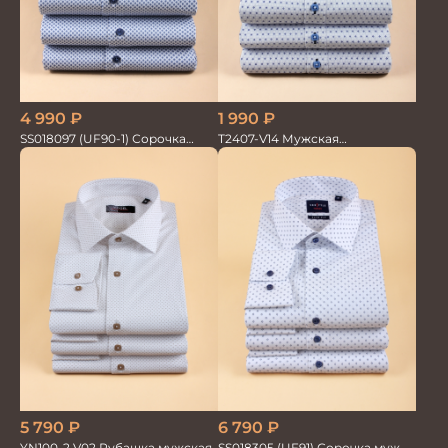
4 990
₽
1 990
₽
SS018097 (UF90-1) Сорочка
T2407-V14 Мужская
мужская GROSTYLE PRIME
текстильная рубашка /
Сорочка
5 790
₽
6 790
₽
YN100-2 V02 Рубашка мужская
SS018305 (UF91) Сорочка муж.