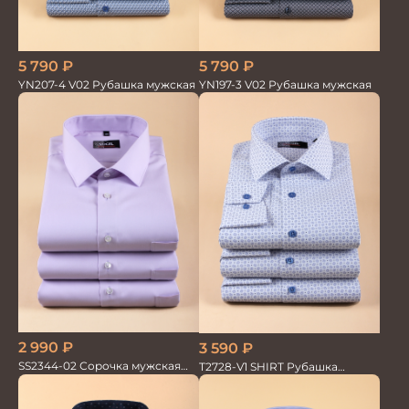
5 790
₽
5 790
₽
YN207-4 V02 Рубашка мужская
YN197-3 V02 Рубашка мужская
2 990
₽
3 590
₽
SS2344-02 Сорочка мужская
T2728-V1 SHIRT Рубашка
кор.рукав бамбук
мужская