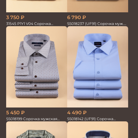
6 790
₽
3 750
₽
SS018237 (UF91) Сорочка муж.
31545 P1Y1 V04 Сорочка
GROSTYLE TRENDY
мужская
5 450
₽
4 490
₽
SS018199 Сорочка мужская
SS018142 (UF91) Сорочка
GROSTYLE PRIME
мужская GROSTYLE TRENDY