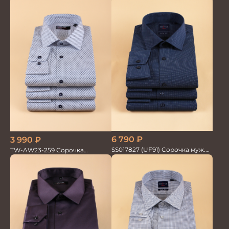
GROSTYLE PRIME
6 790
₽
3 990
₽
SS017827 (UF91) Сорочка муж.
TW-AW23-259 Сорочка
дл. рук. GROSTYLE TRENDY
мужская