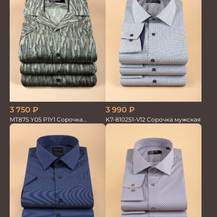
3 750
₽
3 990
₽
MT875 Y05 P1Y1 Сорочка
K7-810251-V12 Сорочка мужская
мужская