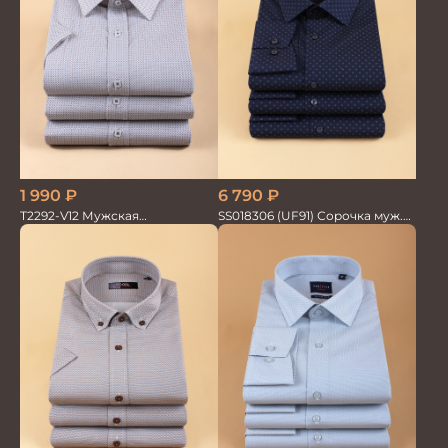
1 990
₽
6 790
₽
T2292-V12 Мужская
SS018306 (UF91) Сорочка муж.
текстильная рубашка /
GROSTYLE TRENDY
Сорочка