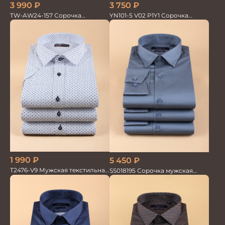
3 990
₽
3 750
₽
TW-AW24-157 Сорочка
YN101-5 V02 P1Y1 Сорочка
мужская
мужская
1 990
₽
5 450
₽
T2476-V9 Мужская текстильная
SS018195 Сорочка мужская
рубашка / Сорочка
GROSTYLE PRIME