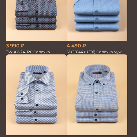
3 990
₽
4 490
₽
TW-AW24-120 Сорочка
SS018144 (UF91) Сорочка муж.
мужская
кр.рук. GROSTYLE PRIME