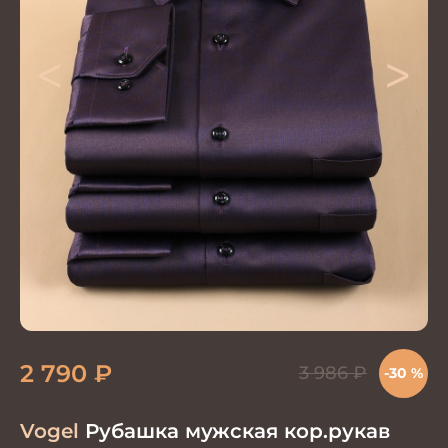
<
>
2 790
₽
3 986
₽
-30 %
Vogel
Рубашка мужская кор.рукав