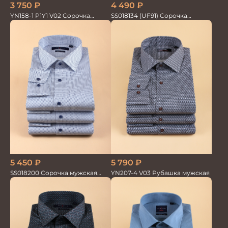
3 750
₽
4 490
₽
YN158-1 P1Y1 V02 Сорочка
SS018134 (UF91) Сорочка
мужская кор.рукав
мужская GROSTYLE TRENDY
5 450
₽
5 790
₽
SS018200 Сорочка мужская
YN207-4 V03 Рубашка мужская
GROSTYLE PRIME