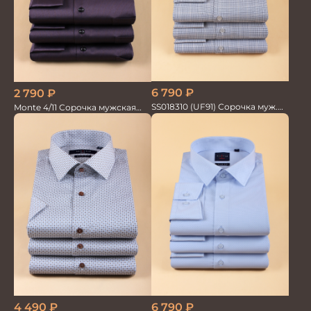
6 790
₽
2 790
₽
SS018310 (UF91) Сорочка муж.
Monte 4/11 Сорочка мужская
GROSTYLE TRENDY
кор.рукав
4 490
₽
6 790
₽