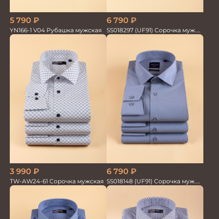
5 790
₽
6 790
₽
YN166-1 V04 Рубашка мужская
SS018297 (UF91) Сорочка муж.
GROSTYLE TRENDY
3 990
₽
6 790
₽
TW-AW24-61 Сорочка мужская
SS018148 (UF91) Сорочка муж.
дл. рук. GROSTYLE TRENDY