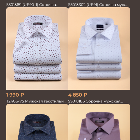
SS018151 (UF90-1) Сорочка
SS018302 (UF91) Сорочка муж.
мужская GROSTYLE PRIME
GROSTYLE TRENDY
1 990
₽
4 850
₽
T2406-V5 Мужская текстильная
SS018186 Сорочка мужская
рубашка / Сорочка
GROSTYLE TRENDY