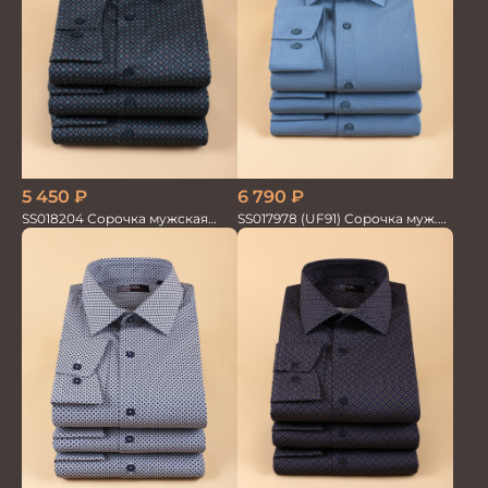
5 450
₽
6 790
₽
SS018204 Сорочка мужская
SS017978 (UF91) Сорочка муж.
GROSTYLE PRIME
дл. рук. GROSTYLE TRENDY