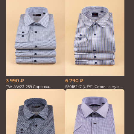
3 990
₽
6 790
₽
TW-AW23-259 Сорочка
SS018247 (UF91) Сорочка муж.
мужская
GROSTYLE TRENDY