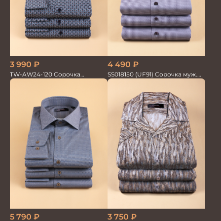
3 990
₽
4 490
₽
TW-AW24-120 Сорочка
SS018150 (UF91) Сорочка муж.
мужская
кр.рук. GROSTYLE PRIME
3 750
₽
5 790
₽