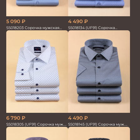
5 090
₽
4 490
₽
SS018203 Сорочка мужская
SS018134 (UF91) Сорочка
GROSTYLE PRIME
мужская GROSTYLE TRENDY
6 790
₽
4 490
₽
SS018305 (UF91) Сорочка муж.
SS018145 (UF91) Сорочка муж.
GROSTYLE TRENDY
кр.рук. GROSTYLE PRIME