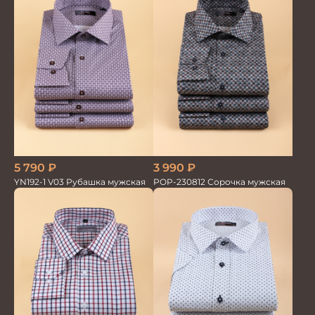
5 790
₽
3 990
₽
YN192-1 V03 Рубашка мужская
POP-230812 Сорочка мужская