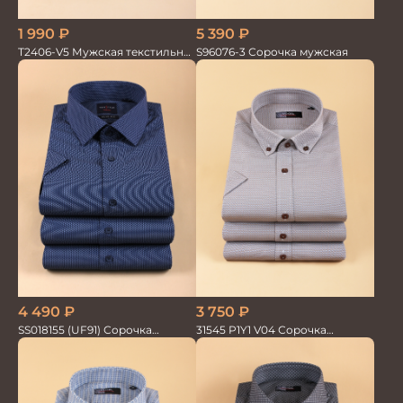
5 390
₽
1 990
₽
S96076-3 Сорочка мужская
T2406-V5 Мужская текстильная
рубашка / Сорочка
4 490
₽
3 750
₽
SS018155 (UF91) Сорочка
31545 P1Y1 V04 Сорочка
мужская GROSTYLE TRENDY
мужская