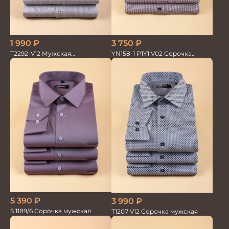
1 990
₽
3 750
₽
T2292-V12 Мужская
YN158-1 P1Y1 V02 Сорочка
текстильная рубашка /
мужская кор.рукав
Сорочка
5 390
₽
3 990
₽
S 1189/6 Сорочка мужская
T1207 V12 Сорочка мужская