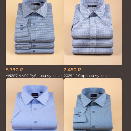
2 450
₽
5 790
₽
20294-1 Сорочка мужская
YN207-4 V02 Рубашка мужская