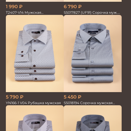
6 790
₽
1 990
₽
SS017827 (UF91) Сорочка муж.
T2407-V14 Мужская
дл. рук. GROSTYLE TRENDY
текстильная рубашка /
Сорочка
5 450
₽
5 790
₽
SS018194 Сорочка мужская
YN166-1 V04 Рубашка мужская
GROSTYLE PRIME