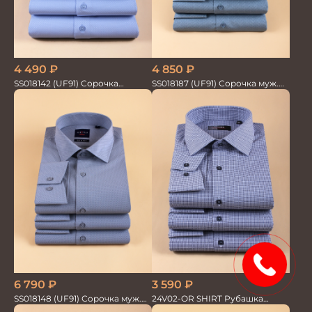
4 850
₽
4 490
₽
SS018187 (UF91) Сорочка муж.
SS018142 (UF91) Сорочка
GROSTYLE TRENDY
мужская GROSTYLE TRENDY
15%
6 790
₽
3 590
₽
SS018148 (UF91) Сорочка муж.
24V02-OR SHIRT Рубашка
дл. рук. GROSTYLE TRENDY
мужская