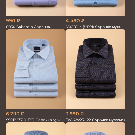
990
₽
4 490
₽
8050 Gabardin Сорочка
SS018144 (UF91) Сорочка муж.
мужская кор.рукав
кр.рук. GROSTYLE PRIME
6 790
₽
3 990
₽
SS018237 (UF91) Сорочка муж.
TW-AW23-122 Сорочка мужская
GROSTYLE TRENDY