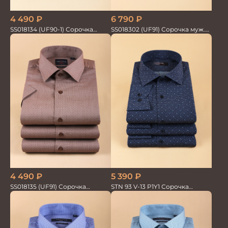
6 790
₽
4 490
₽
SS018302 (UF91) Сорочка муж.
SS018134 (UF90-1) Сорочка
GROSTYLE TRENDY
мужская GROSTYLE TRENDY
5 390
₽
4 490
₽
STN 93 V-13 P1Y1 Сорочка
SS018135 (UF91) Сорочка
мужская
мужская GROSTYLE TRENDY