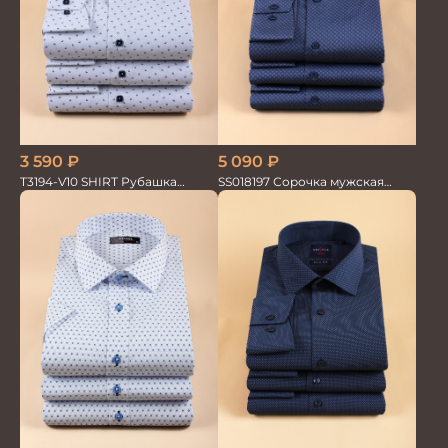
3 590
₽
5 090
₽
T3194-V10 SHIRT Рубашка
SS018197 Сорочка мужская
мужская
GROSTYLE PRIME