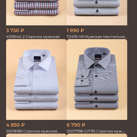
3 750
₽
1 990
₽
4S19042-2 Сорочка мужская
T2476-V9 Мужская текстильная
рубашка / Сорочка
6 790
₽
4 850
₽
SS017996 (UF91) Сорочка муж.
SS018186 Сорочка мужская
GROSTYLE TRENDY
GROSTYLE TRENDY