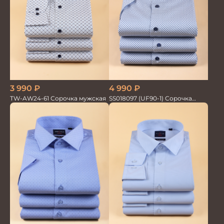
3 990
₽
4 990
₽
TW-AW24-61 Сорочка мужская
SS018097 (UF90-1) Сорочка
мужская GROSTYLE PRIME