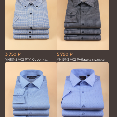
3 750
₽
5 790
₽
YN101-5 V02 P1Y1 Сорочка
YN197-3 V02 Рубашка мужская
мужская