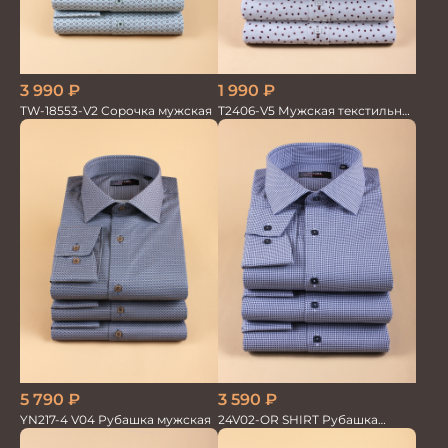
3 990
₽
1 990
₽
TW-18553-V2 Сорочка мужская
T2406-V5 Мужская текстильная
рубашка / Сорочка
5 790
₽
3 590
₽
YN217-4 V04 Рубашка мужская
24V02-OR SHIRT Рубашка
мужская