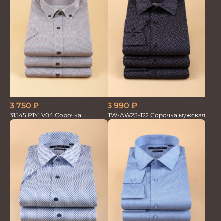
3 990
₽
3 750
₽
TW-AW23-122 Сорочка мужская
31545 P1Y1 V04 Сорочка
мужская