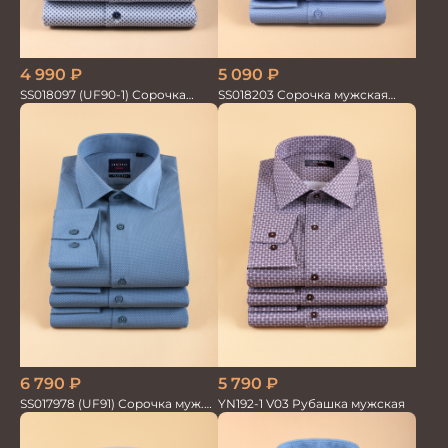
4 990
₽
5 090
₽
SS018097 (UF90-1) Сорочка
SS018203 Сорочка мужская
мужская GROSTYLE PRIME
GROSTYLE PRIME
6 790
₽
5 790
₽
SS017978 (UF91) Сорочка муж.
YN192-1 V03 Рубашка мужская
дл. рук. GROSTYLE TRENDY