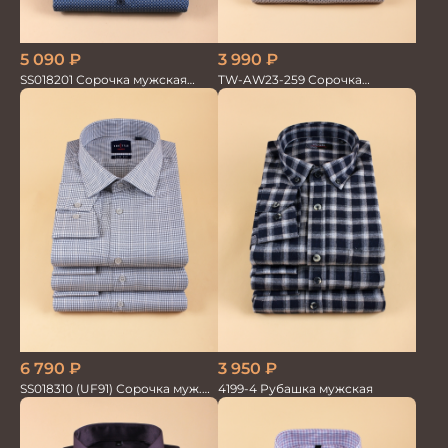
5 090
₽
3 990
₽
SS018201 Сорочка мужская
TW-AW23-259 Сорочка
GROSTYLE PRIME
мужская
6 790
₽
3 950
₽
SS018310 (UF91) Сорочка муж.
4199-4 Рубашка мужская
GROSTYLE TRENDY