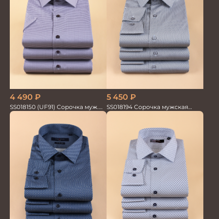
5 450
₽
4 490
₽
SS018194 Сорочка мужская
SS018150 (UF91) Сорочка муж.
GROSTYLE PRIME
кр.рук. GROSTYLE PRIME