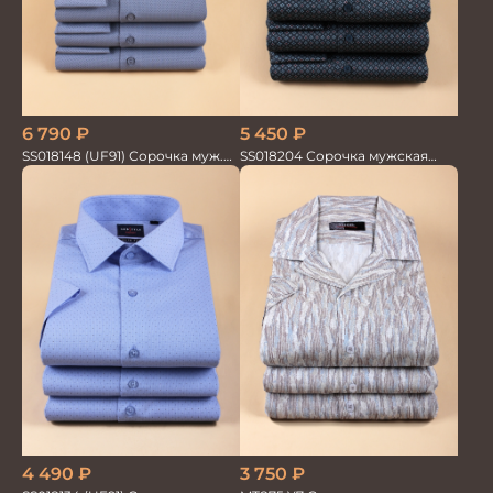
5 450
₽
6 790
₽
SS018204 Сорочка мужская
SS018148 (UF91) Сорочка муж.
GROSTYLE PRIME
дл. рук. GROSTYLE TRENDY
3 750
₽
4 490
₽