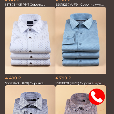
MT875 Y05 P1Y1 Сорочка
SS018237 (UF91) Сорочка муж.
мужская
GROSTYLE TRENDY
4 490
₽
4 790
₽
SS018140 (UF91) Сорочка
SS018091 (UF91) Сорочка муж.
мужская GROSTYLE TRENDY
GROSTYLE PRIME
15%