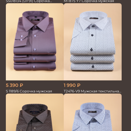
MT875 Y7 Сорочка мужская
SS018134 (UF91) Сорочка
мужская GROSTYLE TRENDY
5 390
₽
1 990
₽
S 1189/6 Сорочка мужская
T2476-V9 Мужская текстильная
рубашка / Сорочка