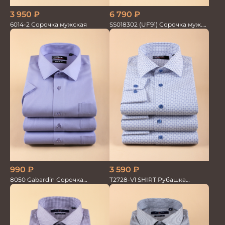
6 790
₽
3 950
₽
SS018302 (UF91) Сорочка муж.
6014-2 Сорочка мужская
GROSTYLE TRENDY
990
₽
3 590
₽
8050 Gabardin Сорочка
T2728-V1 SHIRT Рубашка
мужская кор.рукав
мужская