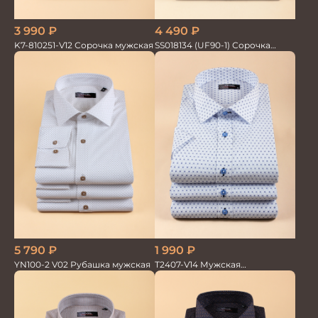
3 990
₽
4 490
₽
K7-810251-V12 Сорочка мужская
SS018134 (UF90-1) Сорочка
мужская GROSTYLE TRENDY
5 790
₽
1 990
₽
YN100-2 V02 Рубашка мужская
T2407-V14 Мужская
текстильная рубашка /
Сорочка