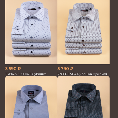
3 590
₽
5 790
₽
T3194-V10 SHIRT Рубашка
YN166-1 V04 Рубашка мужская
мужская