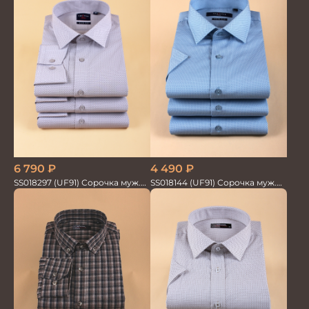
6 790
₽
4 490
₽
SS018297 (UF91) Сорочка муж.
SS018144 (UF91) Сорочка муж.
GROSTYLE TRENDY
кр.рук. GROSTYLE PRIME