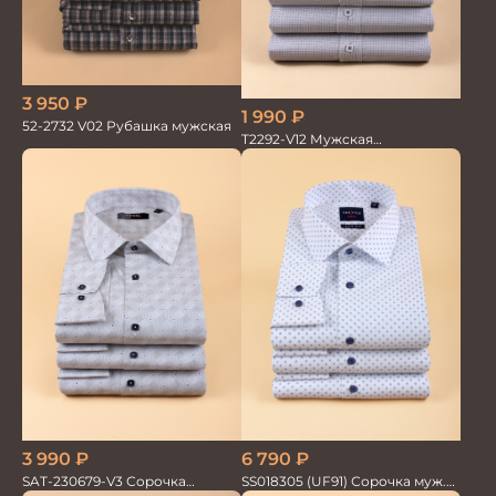
3 950
₽
1 990
₽
52-2732 V02 Рубашка мужская
T2292-V12 Мужская
текстильная рубашка /
Сорочка
3 990
₽
6 790
₽
SAT-230679-V3 Сорочка
SS018305 (UF91) Сорочка муж.