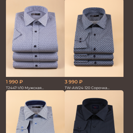
мужская
GROSTYLE TRENDY
3 990
₽
1 990
₽
TW-AW24-120 Сорочка
T2447-V10 Мужская
мужская
текстильная рубашка /
Сорочка