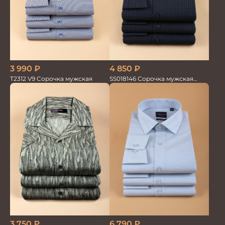
3 990
₽
4 850
₽
T2312 V9 Сорочка мужская
SS018146 Сорочка мужская
GROSTYLE TRENDY
3 750
₽
6 790
₽