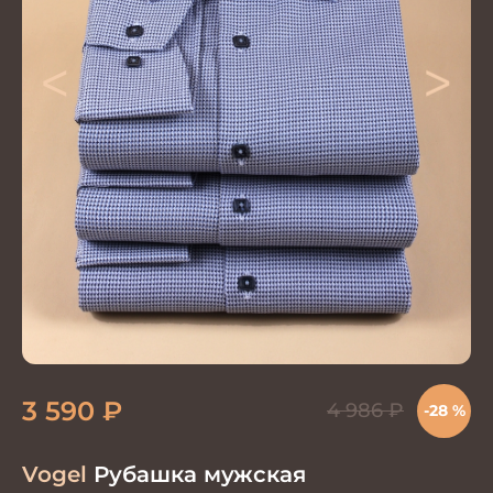
<
>
3 590
₽
4 986
₽
-28 %
Vogel
Рубашка мужская