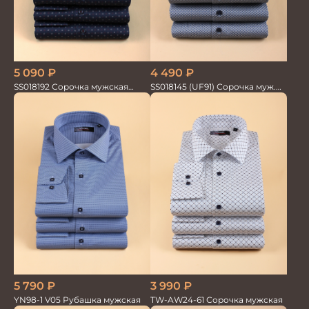
5 090
₽
4 490
₽
SS018192 Сорочка мужская
SS018145 (UF91) Сорочка муж.
GROSTYLE PRIME
кр.рук. GROSTYLE PRIME
5 790
₽
3 990
₽
YN98-1 V05 Рубашка мужская
TW-AW24-61 Сорочка мужская