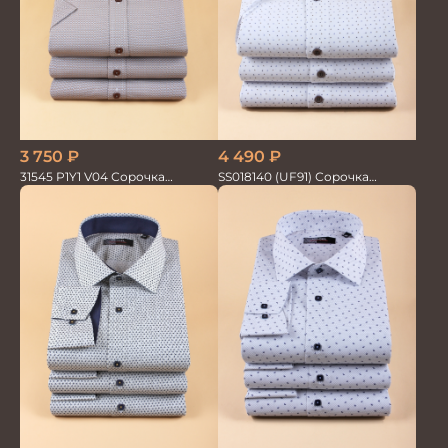
3 750
₽
4 490
₽
31545 P1Y1 V04 Сорочка
SS018140 (UF91) Сорочка
мужская
мужская GROSTYLE TRENDY