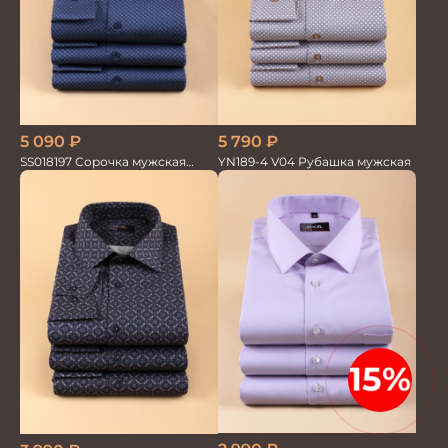
5 090
₽
5 790
₽
SS018197 Сорочка мужская
YN189-4 V04 Рубашка мужская
GROSTYLE PRIME
15%