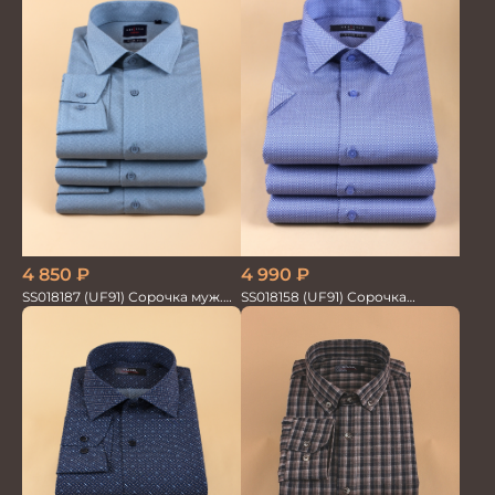
4 850
₽
4 990
₽
SS018187 (UF91) Сорочка муж.
SS018158 (UF91) Сорочка
GROSTYLE TRENDY
мужская GROSTYLE PRIME