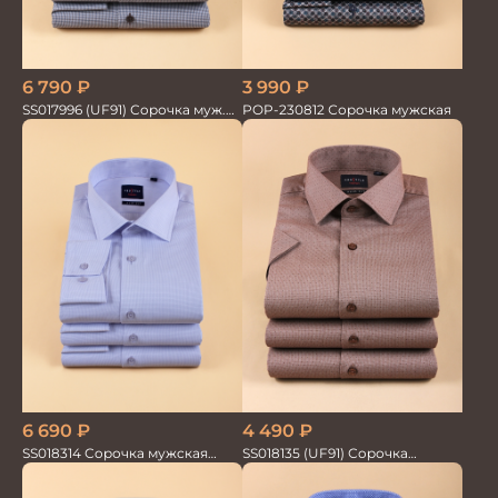
6 790
₽
3 990
₽
SS017996 (UF91) Сорочка муж.
POP-230812 Сорочка мужская
GROSTYLE TRENDY
6 690
₽
4 490
₽
SS018314 Сорочка мужская
SS018135 (UF91) Сорочка
GROSTYLE TRENDY
мужская GROSTYLE TRENDY