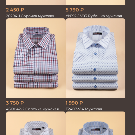
2 450
₽
5 790
₽
20294-1 Сорочка мужская
YN192-1 V03 Рубашка мужская
3 750
₽
1 990
₽
4S19042-2 Сорочка мужская
T2407-V14 Мужская
текстильная рубашка /
Сорочка