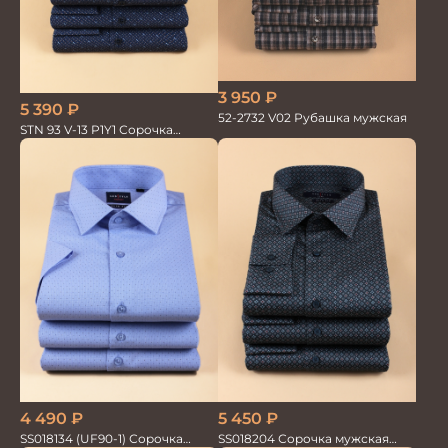
3 950
₽
5 390
₽
52-2732 V02 Рубашка мужская
STN 93 V-13 P1Y1 Сорочка
мужская
5 450
₽
4 490
₽
SS018204 Сорочка мужская
SS018134 (UF90-1) Сорочка