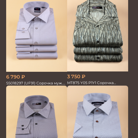
3 750
₽
6 790
₽
MT875 Y05 P1Y1 Сорочка
SS018297 (UF91) Сорочка муж.
мужская
GROSTYLE TRENDY