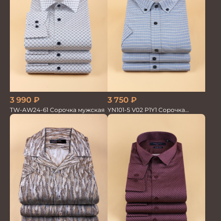
3 750
₽
3 990
₽
YN101-5 V02 P1Y1 Сорочка
TW-AW24-61 Сорочка мужская
мужская