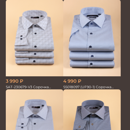
GROSTYLE PRIME
мужская GROSTYLE TRENDY
3 990
₽
4 990
₽
SAT-230679-V3 Сорочка
SS018097 (UF90-1) Сорочка
мужская
мужская GROSTYLE PRIME