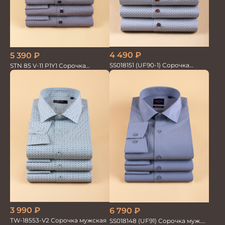
4 490
₽
5 390
₽
SS018151 (UF90-1) Сорочка
STN 85 V-11 P1Y1 Сорочка
мужская GROSTYLE PRIME
мужская
3 990
₽
6 790
₽
TW-18553-V2 Сорочка мужская
SS018148 (UF91) Сорочка муж.