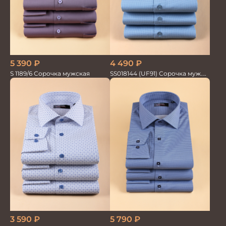
5 390
₽
4 490
₽
S 1189/6 Сорочка мужская
SS018144 (UF91) Сорочка муж.
кр.рук. GROSTYLE PRIME
3 590
₽
5 790
₽