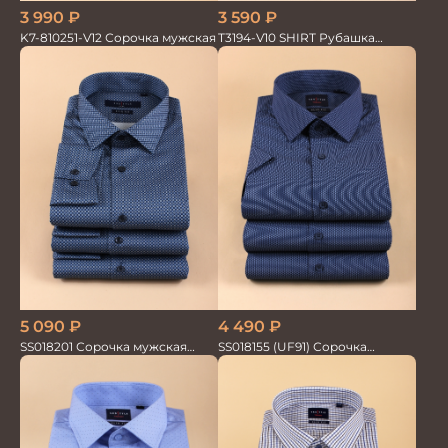
3 990
₽
3 590
₽
K7-810251-V12 Сорочка мужская
T3194-V10 SHIRT Рубашка
мужская
5 090
₽
4 490
₽
SS018201 Сорочка мужская
SS018155 (UF91) Сорочка
GROSTYLE PRIME
мужская GROSTYLE TRENDY