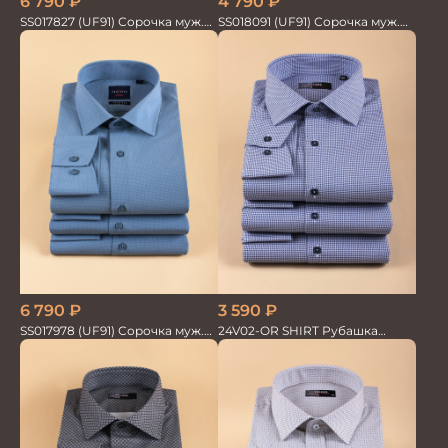
6 790
₽
4 790
₽
SS017827 (UF91) Сорочка муж.
SS018091 (UF91) Сорочка муж.
дл. рук. GROSTYLE TRENDY
GROSTYLE PRIME
6 790
₽
3 590
₽
SS017978 (UF91) Сорочка муж.
24V02-OR SHIRT Рубашка
дл. рук. GROSTYLE TRENDY
мужская