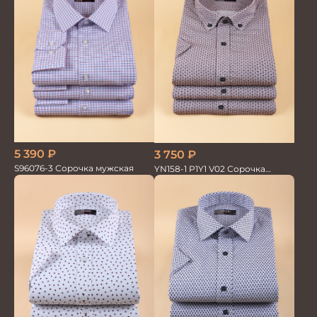
5 390
₽
3 750
₽
S96076-3 Сорочка мужская
YN158-1 P1Y1 V02 Сорочка
мужская кор.рукав