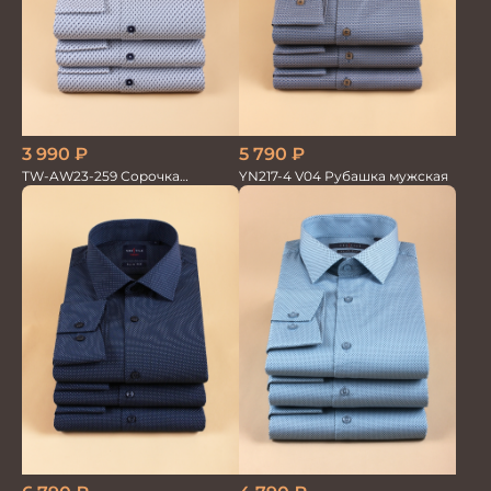
3 990
₽
5 790
₽
TW-AW23-259 Сорочка
YN217-4 V04 Рубашка мужская
мужская