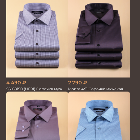
4 490
₽
2 790
₽
SS018150 (UF91) Сорочка муж.
Monte 4/11 Сорочка мужская
кр.рук. GROSTYLE PRIME
кор.рукав