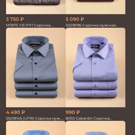
3 750
₽
5 090
₽
MT875 Y13 P1Y1 Сорочка
SS018196 Сорочка мужская
мужская
GROSTYLE PRIME
4 490
₽
990
₽
SS018145 (UF91) Сорочка муж.
8050 Gabardin Сорочка
кр.рук. GROSTYLE PRIME
мужская кор.рукав