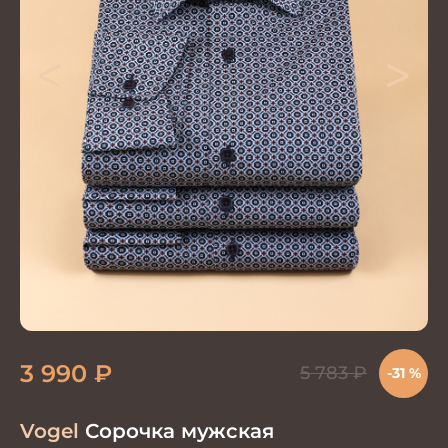
<
>
3 990
₽
5 783
₽
-31 %
Vogel
Сорочка мужская