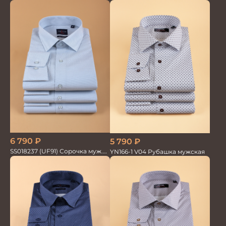
дл. рук. GROSTYLE TRENDY
6 790
₽
5 790
₽
SS018237 (UF91) Сорочка муж.
YN166-1 V04 Рубашка мужская
GROSTYLE TRENDY