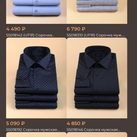
6 790
₽
4 490
₽
SS018310 (UF91) Сорочка муж.
SS018142 (UF91) Сорочка
GROSTYLE TRENDY
мужская GROSTYLE TRENDY
5 090
₽
4 850
₽
SS018192 Сорочка мужская
SS018146 Сорочка мужская
GROSTYLE PRIME
GROSTYLE TRENDY