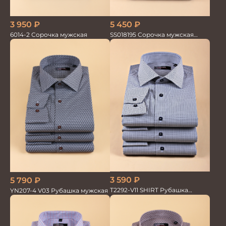
3 950
₽
5 450
₽
6014-2 Сорочка мужская
SS018195 Сорочка мужская
GROSTYLE PRIME
3 590
₽
5 790
₽
T2292-V11 SHIRT Рубашка
YN207-4 V03 Рубашка мужская
мужская