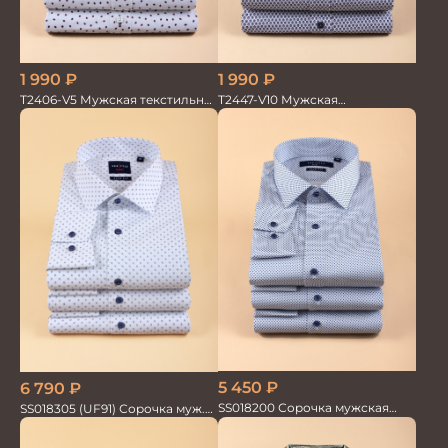
1 990
₽
1 990
₽
T2406-V5 Мужская текстильная
T2447-V10 Мужская
рубашка / Сорочка
текстильная рубашка /
Сорочка
5 450
₽
6 790
₽
SS018200 Сорочка мужская
SS018305 (UF91) Сорочка муж.
GROSTYLE PRIME
GROSTYLE TRENDY