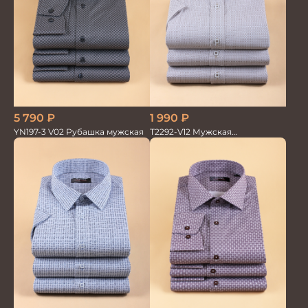
5 790
₽
1 990
₽
YN197-3 V02 Рубашка мужская
T2292-V12 Мужская
текстильная рубашка /
Сорочка