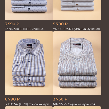
3 590
₽
5 790
₽
T3194-V10 SHIRT Рубашка
YN100-2 V02 Рубашка мужская
мужская
3 750
₽
6 790
₽
MT875 Y7 Сорочка мужская
SS018247 (UF91) Сорочка муж.
GROSTYLE TRENDY