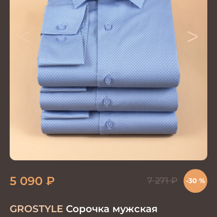
<
>
5 090
₽
7 271
₽
-30 %
GROSTYLE
Сорочка мужская