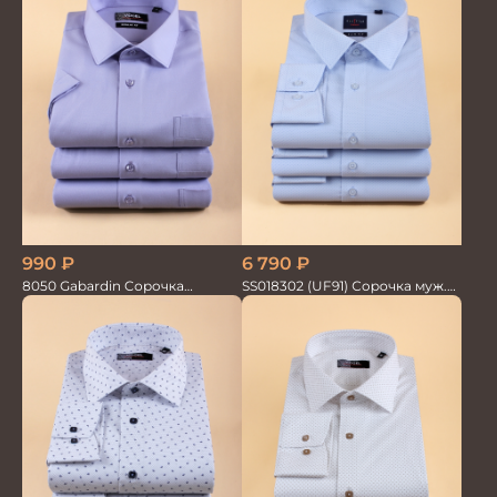
6 790
₽
990
₽
SS018302 (UF91) Сорочка муж.
8050 Gabardin Сорочка
GROSTYLE TRENDY
мужская кор.рукав