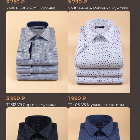
3 750
₽
5 790
₽
YN101-5 V02 P1Y1 Сорочка
YN189-4 V04 Рубашка мужская
мужская
3 990
₽
1 990
₽
T2312 V9 Сорочка мужская
T2406-V5 Мужская текстильная
рубашка / Сорочка