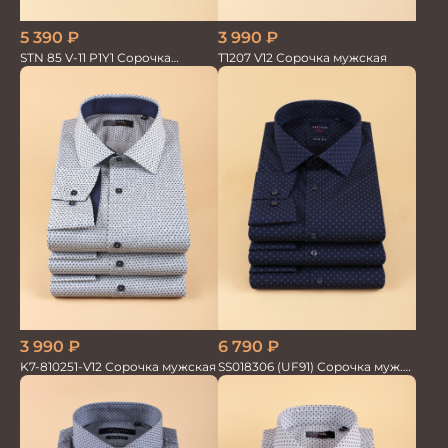
5 390
₽
3 990
₽
STN 85 V-11 P1Y1 Сорочка
T1207 V12 Сорочка мужская
мужская
3 990
₽
6 790
₽
K7-810251-V12 Сорочка мужская
SS018306 (UF91) Сорочка муж.
GROSTYLE TRENDY