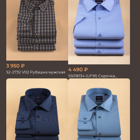
3 950
₽
4 490
₽
52-2732 V02 Рубашка мужская
SS018134 (UF91) Сорочка
мужская GROSTYLE TRENDY