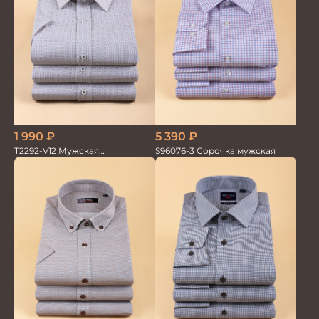
5 390
₽
1 990
₽
S96076-3 Сорочка мужская
T2292-V12 Мужская
текстильная рубашка /
Сорочка