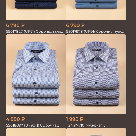
6 790
₽
6 790
₽
SS017827 (UF91) Сорочка муж.
SS017978 (UF91) Сорочка муж.
дл. рук. GROSTYLE TRENDY
дл. рук. GROSTYLE TRENDY
4 990
₽
1 990
₽
SS018097 (UF90-1) Сорочка
T2447-V10 Мужская
мужская GROSTYLE PRIME
текстильная рубашка /
Сорочка