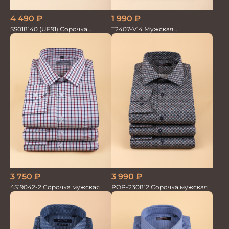
4 490
₽
1 990
₽
SS018140 (UF91) Сорочка
T2407-V14 Мужская
мужская GROSTYLE TRENDY
текстильная рубашка /
Сорочка
3 750
₽
3 990
₽
4S19042-2 Сорочка мужская
POP-230812 Сорочка мужская