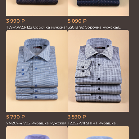
3 990
₽
5 090
₽
TW-AW23-122 Сорочка мужская
SS018192 Сорочка мужская
GROSTYLE PRIME
3 590
₽
5 790
₽
T2292-V11 SHIRT Рубашка
YN207-4 V02 Рубашка мужская
мужская