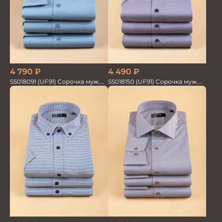
4 790
₽
4 490
₽
SS018091 (UF91) Сорочка муж.
SS018150 (UF91) Сорочка муж.
GROSTYLE PRIME
кр.рук. GROSTYLE PRIME