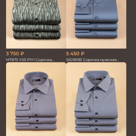
3 750
₽
5 450
₽
MT875 Y05 P1Y1 Сорочка
SS018195 Сорочка мужская
мужская
GROSTYLE PRIME