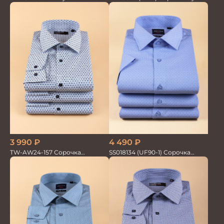
мужская
GROSTYLE TRENDY
3 990
₽
4 490
₽
TW-AW24-157 Сорочка
SS018134 (UF90-1) Сорочка
мужская
мужская GROSTYLE TRENDY