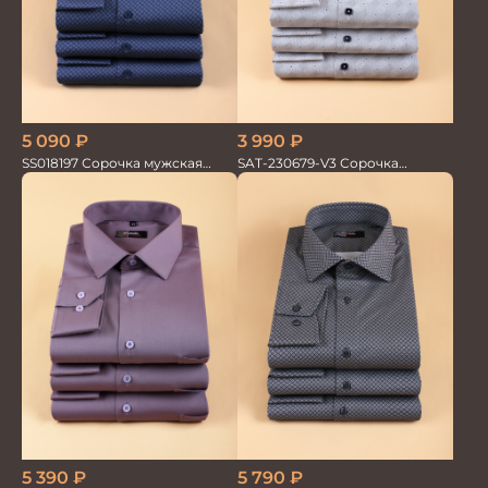
3 990
₽
5 090
₽
SAT-230679-V3 Сорочка
SS018197 Сорочка мужская
мужская
GROSTYLE PRIME
5 390
₽
5 790
₽