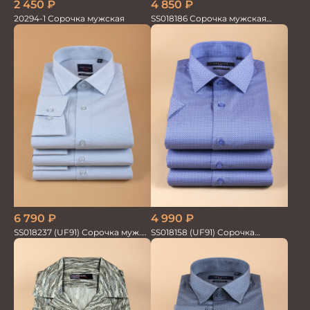
2 450
₽
4 850
₽
20294-1 Сорочка мужская
SS018186 Сорочка мужская
GROSTYLE TRENDY
6 790
₽
4 990
₽
SS018237 (UF91) Сорочка муж.
SS018158 (UF91) Сорочка
GROSTYLE TRENDY
мужская GROSTYLE PRIME