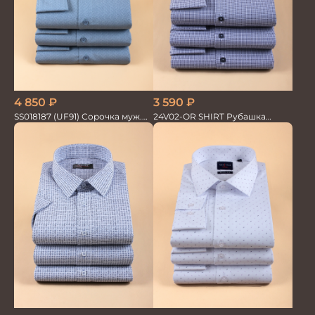
4 850
₽
3 590
₽
SS018187 (UF91) Сорочка муж.
24V02-OR SHIRT Рубашка
GROSTYLE TRENDY
мужская