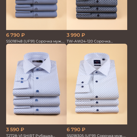
3 990
₽
6 790
₽
TW-AW24-120 Сорочка
SS018148 (UF91) Сорочка муж.
мужская
дл. рук. GROSTYLE TRENDY
3 590
₽
6 790
₽
T2728-V1 SHIRT Рубашка
SS018305 (UF91) Сорочка муж.