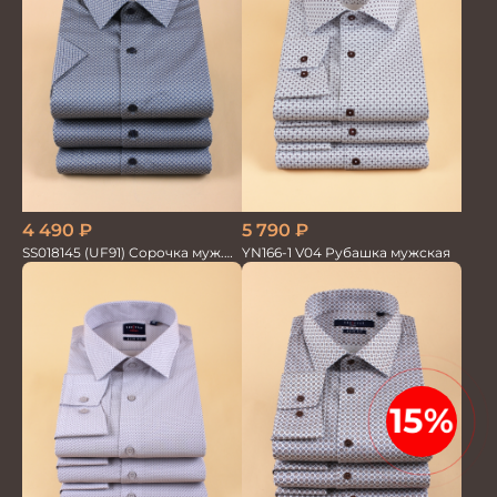
4 490
₽
5 790
₽
SS018145 (UF91) Сорочка муж.
YN166-1 V04 Рубашка мужская
кр.рук. GROSTYLE PRIME
15%