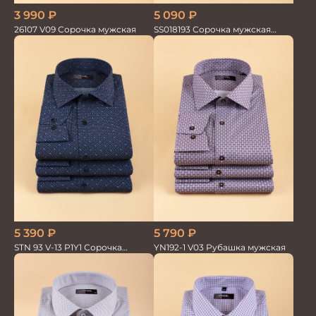
5 090
₽
3 990
₽
SS018193 Сорочка мужская
26107 V09 Сорочка мужская
GROSTYLE PRIME
5 390
₽
5 790
₽
STN 93 V-13 P1Y1 Сорочка
YN192-1 V03 Рубашка мужская
мужская