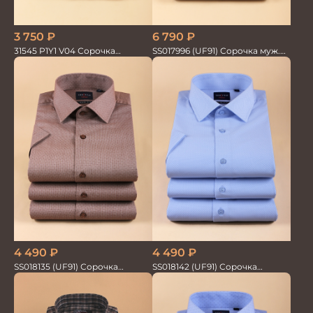
6 790
₽
3 750
₽
SS017996 (UF91) Сорочка муж.
31545 P1Y1 V04 Сорочка
GROSTYLE TRENDY
мужская
4 490
₽
4 490
₽
SS018135 (UF91) Сорочка
SS018142 (UF91) Сорочка
мужская GROSTYLE TRENDY
мужская GROSTYLE TRENDY