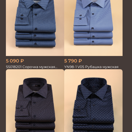
5 090
₽
5 790
₽
SS018201 Сорочка мужская
YN98-1 V05 Рубашка мужская
GROSTYLE PRIME