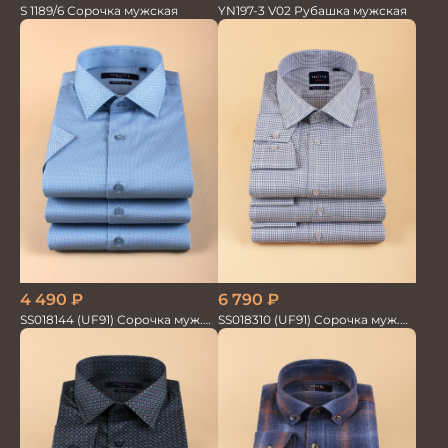
S 1189/6 Сорочка мужская
YN197-3 V02 Рубашка мужская
6 790
₽
4 490
₽
SS018310 (UF91) Сорочка муж.
SS018144 (UF91) Сорочка муж.
GROSTYLE TRENDY
кр.рук. GROSTYLE PRIME