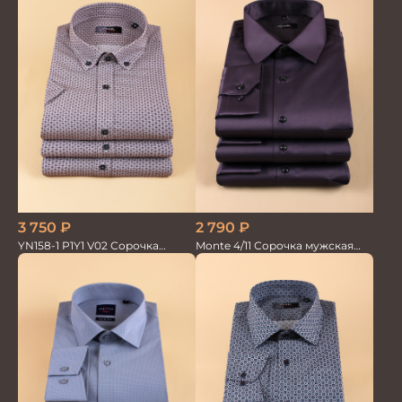
3 750
₽
2 790
₽
YN158-1 P1Y1 V02 Сорочка
Monte 4/11 Сорочка мужская
мужская кор.рукав
кор.рукав