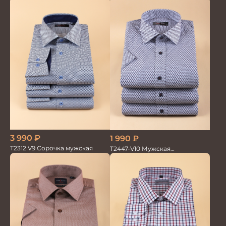
мужская
GROSTYLE TRENDY
3 990
₽
1 990
₽
T2312 V9 Сорочка мужская
T2447-V10 Мужская
текстильная рубашка /
Сорочка