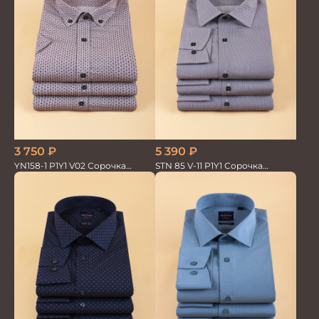
3 750
₽
5 390
₽
YN158-1 P1Y1 V02 Сорочка
STN 85 V-11 P1Y1 Сорочка
мужская кор.рукав
мужская