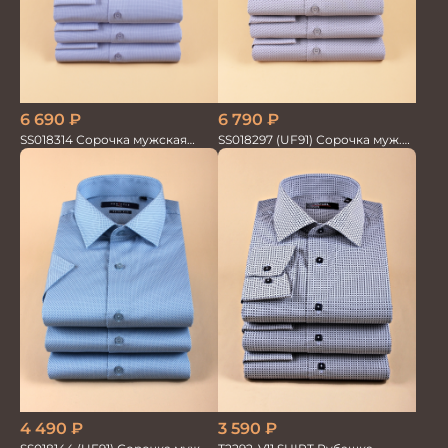
6 690
₽
6 790
₽
SS018314 Сорочка мужская
SS018297 (UF91) Сорочка муж.
GROSTYLE TRENDY
GROSTYLE TRENDY
3 590
₽
4 490
₽