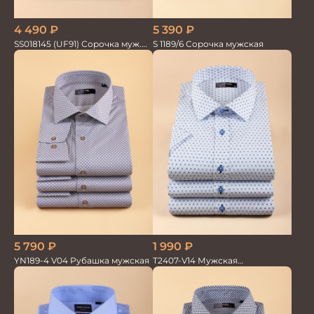
5 390
₽
4 490
₽
S 1189/6 Сорочка мужская
SS018145 (UF91) Сорочка муж.
кр.рук. GROSTYLE PRIME
5 790
₽
1 990
₽
YN189-4 V04 Рубашка мужская
T2407-V14 Мужская
текстильная рубашка /
Сорочка