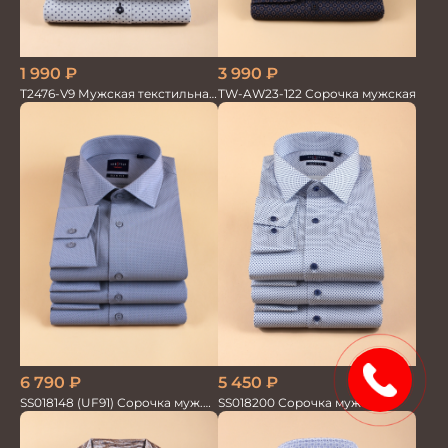
1 990
₽
3 990
₽
T2476-V9 Мужская текстильная
TW-AW23-122 Сорочка мужская
рубашка / Сорочка
15%
5 450
₽
6 790
₽
SS018200 Сорочка мужская
SS018148 (UF91) Сорочка муж.
GROSTYLE PRIME
дл. рук. GROSTYLE TRENDY