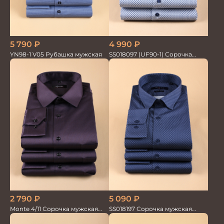
5 790
₽
4 990
₽
YN98-1 V05 Рубашка мужская
SS018097 (UF90-1) Сорочка
мужская GROSTYLE PRIME
2 790
₽
5 090
₽
Monte 4/11 Сорочка мужская
SS018197 Сорочка мужская
кор.рукав
GROSTYLE PRIME