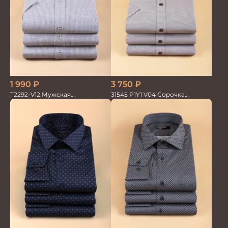
1 990
₽
3 750
₽
T2292-V12 Мужская
31545 P1Y1 V04 Сорочка
текстильная рубашка /
мужская
Сорочка