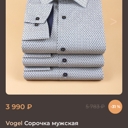
<
>
3 990
₽
5 783
₽
-31 %
Vogel
Сорочка мужская