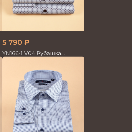
5 790
₽
.
YN166-1 V04 Рубашка
мужская