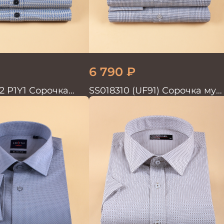
6 790
₽
2 P1Y1 Сорочка
SS018310 (UF91) Сорочка муж
GROSTYLE TRENDY