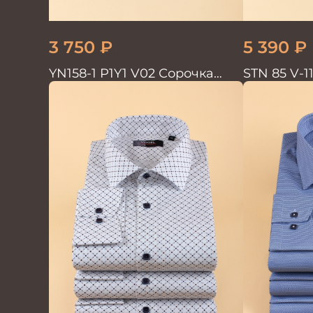
3 750
₽
5 390
₽
YN158-1 P1Y1 V02 Сорочка
STN 85 V-1
мужская кор.рукав
мужская