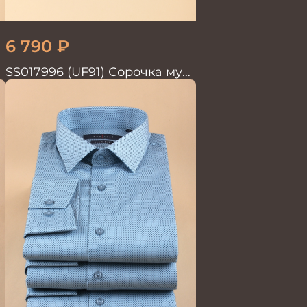
6 790
₽
SS017996 (UF91) Сорочка муж.
GROSTYLE TRENDY