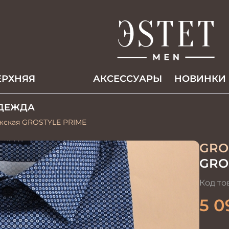
ЕРХНЯЯ
АКCЕССУАРЫ
НОВИНКИ
ДЕЖДА
ужская GROSTYLE PRIME
GRO
GRO
Код то
5 0