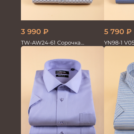
3 990
₽
5 790
₽
TW-AW24-61 Сорочка
YN98-1 V0
мужская