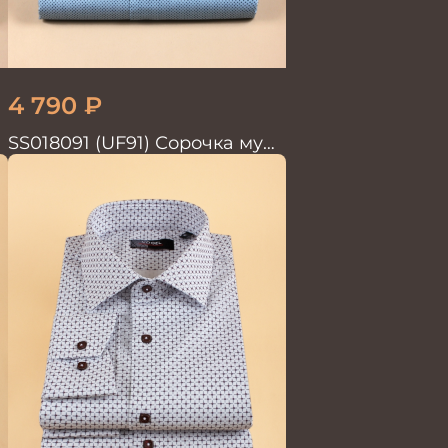
4 790
₽
SS018091 (UF91) Сорочка муж.
GROSTYLE PRIME