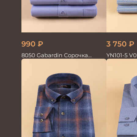
990
₽
3 750
₽
8050 Gabardin Сорочка
YN101-5 V0
мужская кор.рукав
мужская