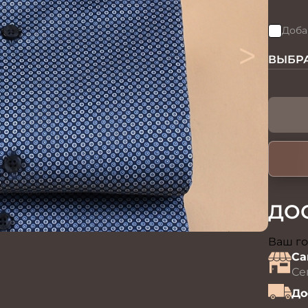
Доба
>
ВЫБРА
ДО
Ваш го
Са
Се
До