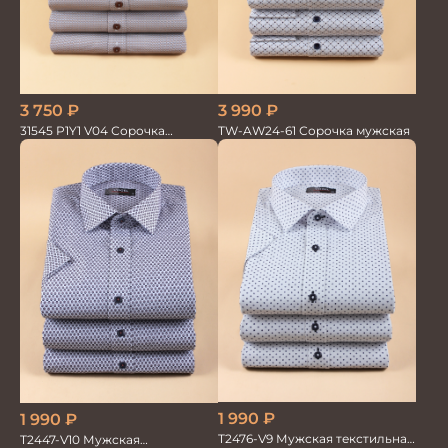
3 750
₽
3 990
₽
31545 P1Y1 V04 Сорочка
TW-AW24-61 Сорочка мужская
мужская
1 990
₽
1 990
₽
T2476-V9 Мужская текстильная
T2447-V10 Мужская