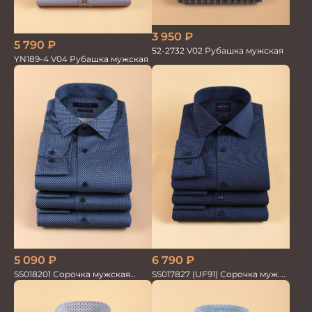
3 950
₽
5 790
₽
52-2732 V02 Рубашка мужская
YN189-4 V04 Рубашка мужская
5 090
₽
6 790
₽
SS018201 Сорочка мужская
SS017827 (UF91) Сорочка муж.
GROSTYLE PRIME
дл. рук. GROSTYLE TRENDY