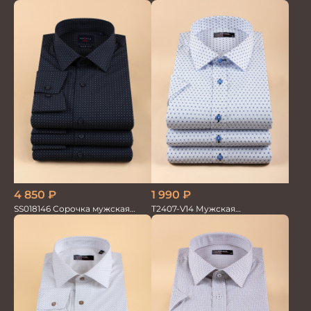
рубашка / Сорочка
текстильная рубашка /
Сорочка
4 850
₽
1 990
₽
SS018146 Сорочка мужская
T2407-V14 Мужская
GROSTYLE TRENDY
текстильная рубашка /
Сорочка