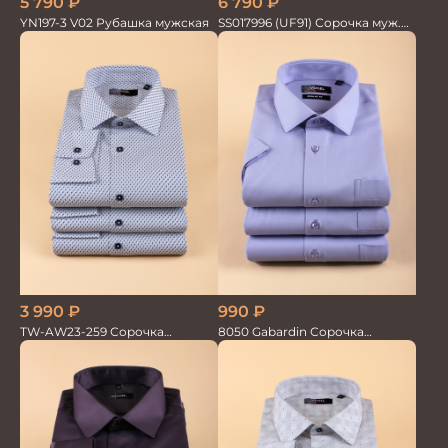
6 790
₽
5 790
₽
SS017996 (UF91) Сорочка муж.
YN197-3 V02 Рубашка мужская
GROSTYLE TRENDY
3 990
₽
990
₽
TW-AW23-259 Сорочка
8050 Gabardin Сорочка
мужская
мужская кор.рукав