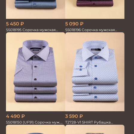
5 450
₽
5 090
₽
SS018195 Сорочка мужская
SS018196 Сорочка мужская
GROSTYLE PRIME
GROSTYLE PRIME
4 490
₽
3 590
₽
SS018150 (UF91) Сорочка муж.
T2728-V1 SHIRT Рубашка
кр.рук. GROSTYLE PRIME
мужская