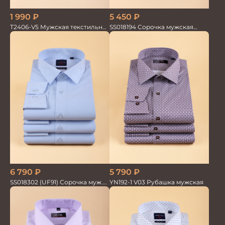
5 450
₽
1 990
₽
SS018194 Сорочка мужская
T2406-V5 Мужская текстильная
GROSTYLE PRIME
рубашка / Сорочка
6 790
₽
5 790
₽
SS018302 (UF91) Сорочка муж.
YN192-1 V03 Рубашка мужская
GROSTYLE TRENDY