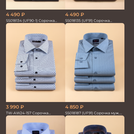
4 490
₽
4 490
₽
SS018134 (UF90-1) Сорочка
SS018135 (UF91) Сорочка
мужская GROSTYLE TRENDY
мужская GROSTYLE TRENDY
3 990
₽
4 850
₽
TW-AW24-157 Сорочка
SS018187 (UF91) Сорочка муж.
мужская
GROSTYLE TRENDY