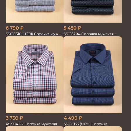
6 790
₽
5 450
₽
SS018310 (UF91) Сорочка муж.
SS018204 Сорочка мужская
GROSTYLE TRENDY
GROSTYLE PRIME
3 750
₽
4 490
₽
4S19042-2 Сорочка мужская
SS018155 (UF91) Сорочка
мужская GROSTYLE TRENDY