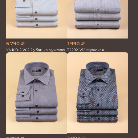
5 790
₽
1 990
₽
YN100-2 V02 Рубашка мужская
T2292-V12 Мужская
текстильная рубашка /
Сорочка