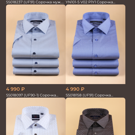
SS018237 (UF91) Сорочка муж.
YN101-5 V02 P1Y1 Сорочка
GROSTYLE TRENDY
мужская
4 990
₽
4 990
₽
SS018097 (UF90-1) Сорочка
SS018158 (UF91) Сорочка
мужская GROSTYLE PRIME
мужская GROSTYLE PRIME