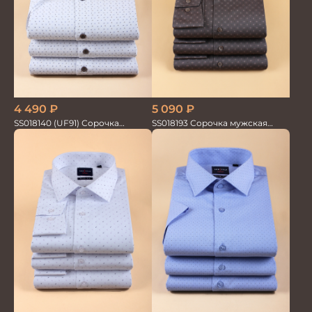
5 090
₽
4 490
₽
SS018193 Сорочка мужская
SS018140 (UF91) Сорочка
GROSTYLE PRIME
мужская GROSTYLE TRENDY