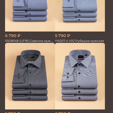
6 790
₽
5 790
₽
SS018148 (UF91) Сорочка муж.
YN207-4 V02 Рубашка мужская
дл. рук. GROSTYLE TRENDY