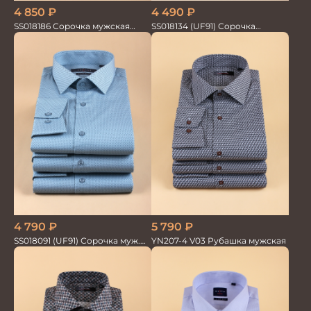
4 850
₽
4 490
₽
SS018186 Сорочка мужская
SS018134 (UF91) Сорочка
GROSTYLE TRENDY
мужская GROSTYLE TRENDY
4 790
₽
5 790
₽
SS018091 (UF91) Сорочка муж.
YN207-4 V03 Рубашка мужская
GROSTYLE PRIME