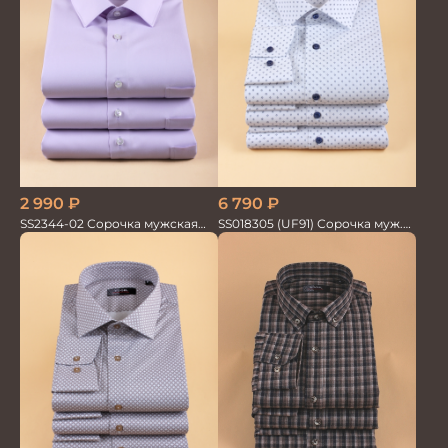
2 990
₽
6 790
₽
SS2344-02 Сорочка мужская
SS018305 (UF91) Сорочка муж.
кор.рукав бамбук
GROSTYLE TRENDY