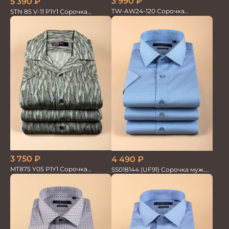
3 990
₽
5 390
₽
TW-AW24-120 Сорочка
STN 85 V-11 P1Y1 Сорочка
мужская
мужская
3 750
₽
4 490
₽
MT875 Y05 P1Y1 Сорочка
SS018144 (UF91) Сорочка муж.
мужская
кр.рук. GROSTYLE PRIME