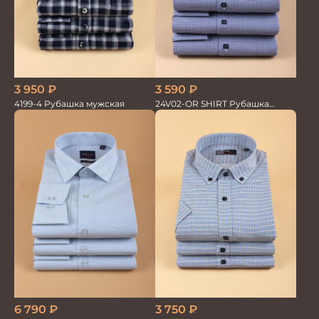
3 950
₽
3 590
₽
4199-4 Рубашка мужская
24V02-OR SHIRT Рубашка
мужская
6 790
₽
3 750
₽