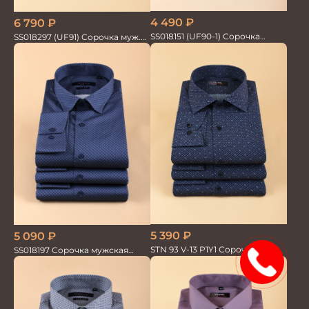
4 490
₽
6 790
₽
SS018151 (UF90-1) Сорочка
SS018297 (UF91) Сорочка муж.
мужская GROSTYLE PRIME
GROSTYLE TRENDY
5 390
₽
5 090
₽
STN 93 V-13 P1Y1 Сорочка
SS018197 Сорочка мужская
15%
мужская
GROSTYLE PRIME