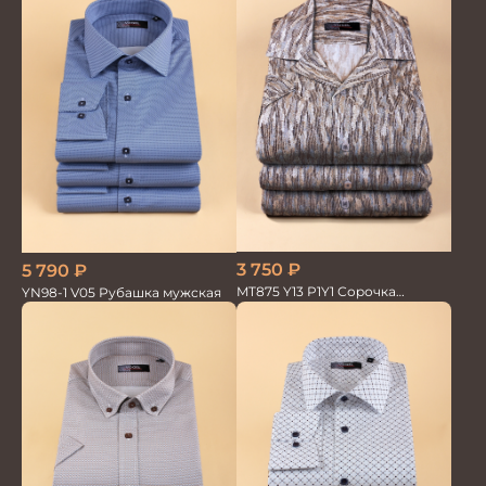
3 750
₽
5 790
₽
MT875 Y13 P1Y1 Сорочка
YN98-1 V05 Рубашка мужская
мужская