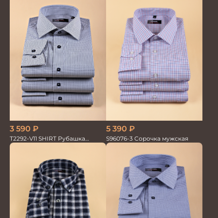
3 590
₽
5 390
₽
T2292-V11 SHIRT Рубашка
S96076-3 Сорочка мужская
мужская