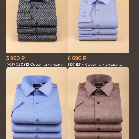
3 990
₽
6 690
₽
POP-230812 Сорочка мужская
SS018314 Сорочка мужская
GROSTYLE TRENDY