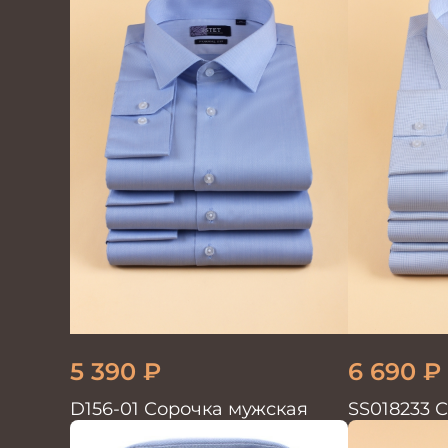
5 390
₽
6 690
₽
D156-01 Сорочка мужская
SS018233 
GROSTYLE