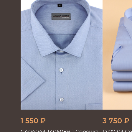
1 550
₽
3 750
₽
CA04043-1406089-1 Сорочка
D127-03 С