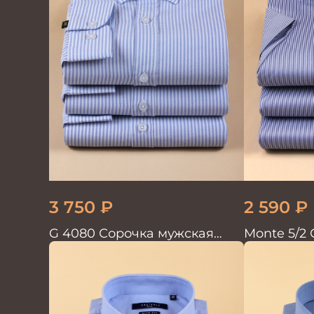
3 750
₽
2 590
₽
G 4080 Сорочка мужская
Monte 5/2 Сорочка мужская
голубой
кор.рукав