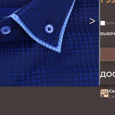
>
Доба
ВЫБРА
ДО
Ваш го
Са
Се