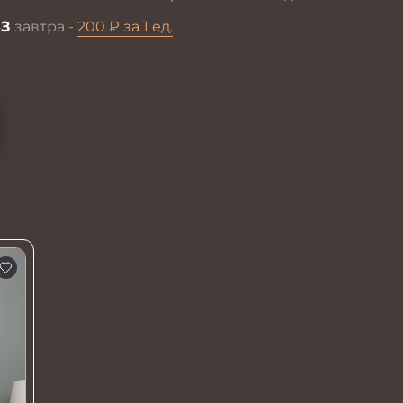
З
завтра -
200 ₽ за 1 ед.