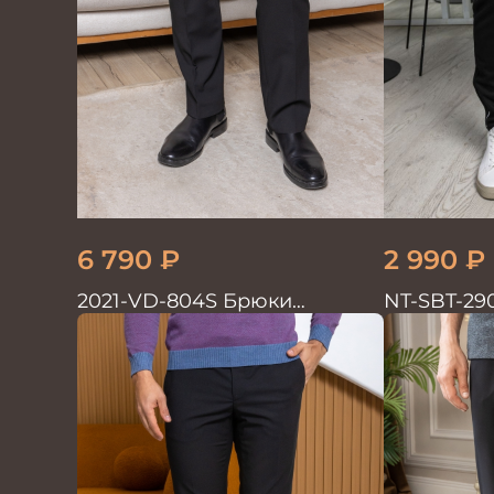
6 790
₽
2 990
₽
2021-VD-804S Брюки
NT-SBT-29
мужские черные однотонные
Брюки