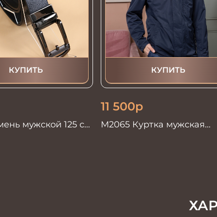
КУПИТЬ
КУПИТЬ
11 500
р
мень мужской 125 см.
М2065 Куртка мужская
т.синий
ХА