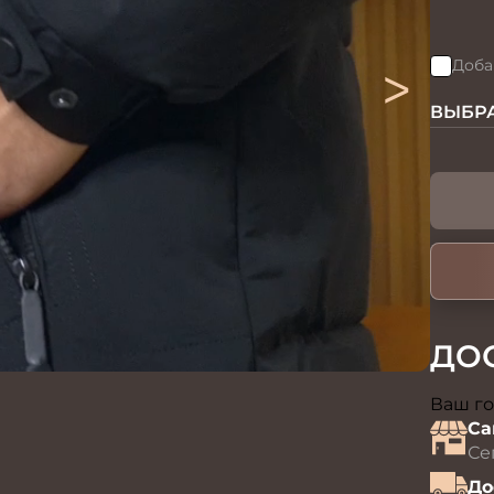
>
Доба
ВЫБРА
ДО
Ваш го
Са
Се
До