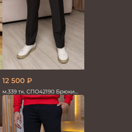
12 500
₽
м.339 тк. СПО42190 Брюки
мужские черные однотон