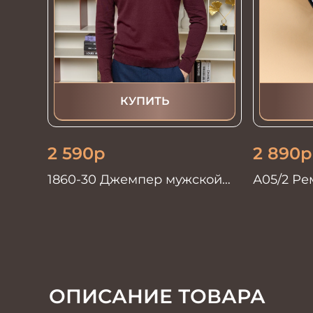
КУПИТЬ
2 590
р
2 890
р
1860-30 Джемпер мужской
А05/2 Ре
бордо
автомат
ОПИСАНИЕ ТОВАРА