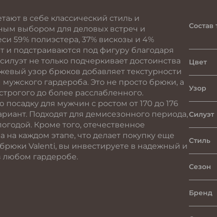
тают в себе классический стиль и
Состав 
ьным выбором для деловых встреч и
си 59% полиэстера, 37% вискозы и 4%
т и подстраиваются под фигуру благодаря
силуэт не только подчеркивает достоинства
Цвет
нжевый узор брюков добавляет текстурности
 мужского гардероба. Это не просто брюки, а
Узор
строгого до более расслабленного.
осадку для мужчин с ростом от 170 до 176
ариант. Подходят для демисезонного периода,
Силуэт
огодой. Кроме того, отечественное
 на каждом этапе, что делает покупку еще
Стиль
рюки Valenti, вы инвестируете в надежный и
в любом гардеробе.
Сезон
Бренд