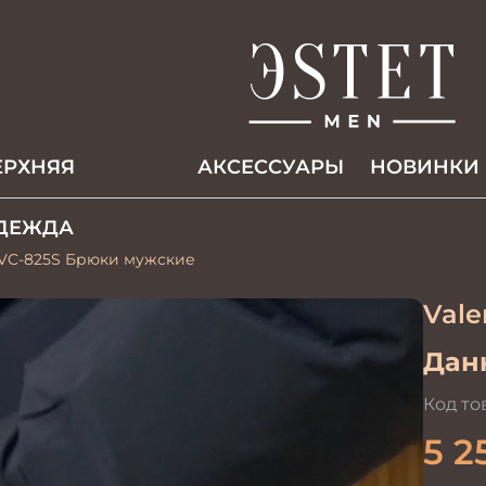
ЕРХНЯЯ
АКCЕССУАРЫ
НОВИНКИ
ДЕЖДА
-VC-825S Брюки мужские
Vale
Данн
Код то
5 2