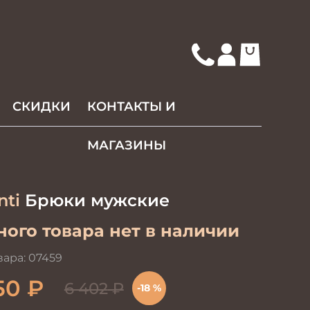
СКИДКИ
КОНТАКТЫ И
МАГАЗИНЫ
nti
Брюки мужские
ого товара нет в наличии
вара:
07459
50
₽
6 402
₽
-18 %