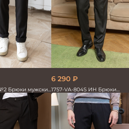
6 290
₽
№2 Брюки мужские
1757-VA-804S ИН Брюки
мужские черн. однотон.