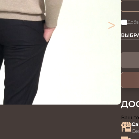
>
Доба
ВЫБРА
ДО
Ваш го
Са
Се