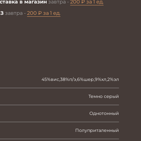
ставка в магазин
завтра -
200 ₽ за 1 ед.
З
завтра -
200 ₽ за 1 ед.
45%вис,38%п/э,6%шер,9%хл,2%эл
Темно серый
Однотонный
Полуприталенный