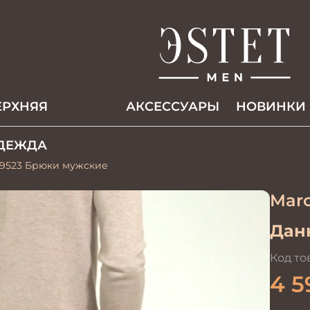
ЕРХНЯЯ
АКCЕССУАРЫ
НОВИНКИ
ДЕЖДА
-9523 Брюки мужские
Marc
Данн
Код то
4 5