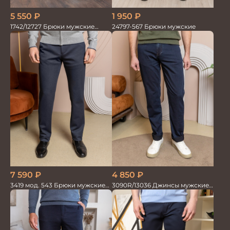
5 550
₽
1 950
₽
1742/12727 Брюки мужские
24797-567 Брюки мужские
100%лён син
7 590
₽
4 850
₽
3419 мод. 543 Брюки мужские
3090R/13036 Джинсы мужские
трикотажные
т.синий