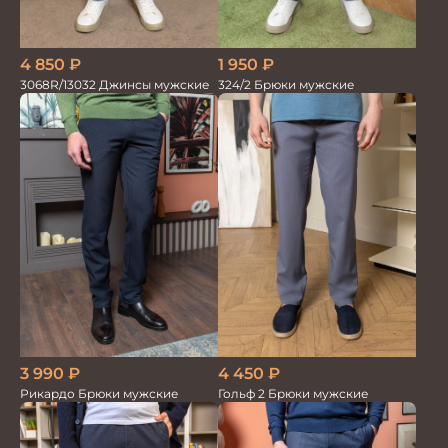
1 950
₽
4 850
₽
324/2 Брюки мужские
3068R/13032 Джинсы мужские
4 450
₽
3 990
₽
Гольф 2 Брюки мужские
Рикардо Брюки мужские