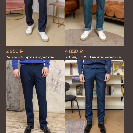
2 950
₽
4 850
₽
24126-567 Брюки мужские
3089R/13035 Джинсы мужские