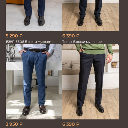
5 290
₽
6 390
₽
15891-3506 Брюки мужские
Твист Брюки мужские
3 950
₽
6 390
₽