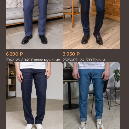
6 290
₽
3 950
₽
7942-VS-804S Брюки мужские
25250PD-24-599 Брюки
мужские