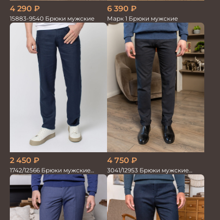
6 390
₽
4 290
₽
Марк 1 Брюки мужские
15883-9540 Брюки мужские
2 450
₽
4 750
₽
1742/12566 Брюки мужские
3041/12953 Брюки мужские
100%лён т.синие
парламент