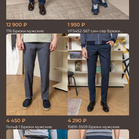
12 900
₽
1 950
₽
176 Брюки мужские
YF5452-567 син-сер Брюки
мужские
4 450
₽
4 290
₽
Гольф 1 Брюки мужские
15891-3509 Брюки мужские