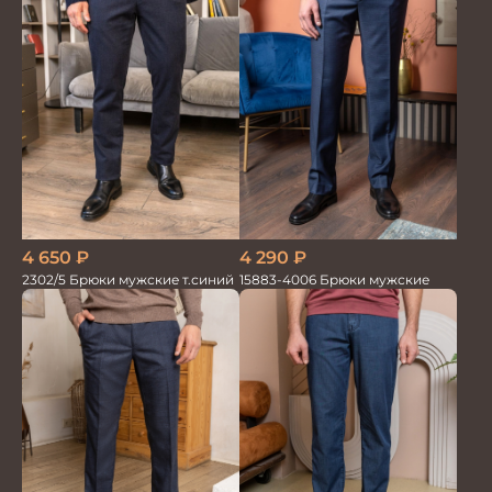
4 650
₽
4 290
₽
2302/5 Брюки мужские т.синий
15883-4006 Брюки мужские