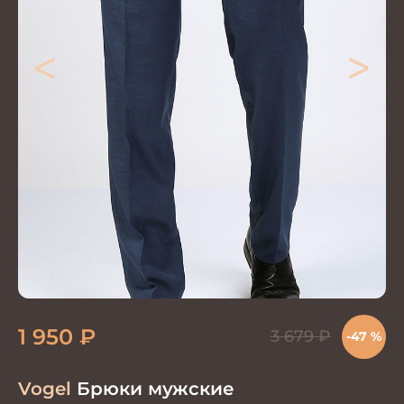
<
>
1 950
₽
3 679
₽
-47 %
Vogel
Брюки мужские