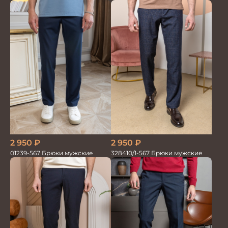
2 950
₽
2 950
₽
01239-567 Брюки мужские
328410/1-567 Брюки мужские