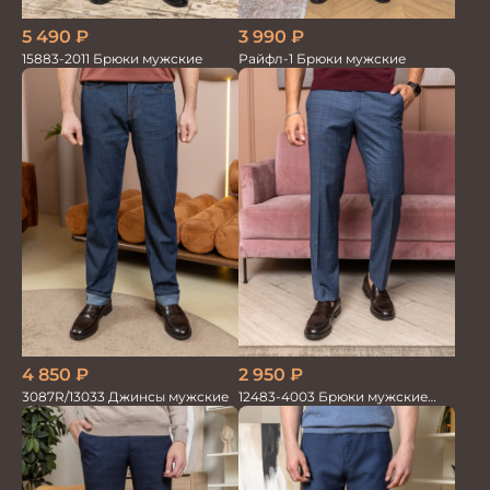
5 490
₽
3 990
₽
15883-2011 Брюки мужские
Райфл-1 Брюки мужские
2 950
₽
4 850
₽
12483-4003 Брюки мужские
3087R/13033 Джинсы мужские
серо-голубые