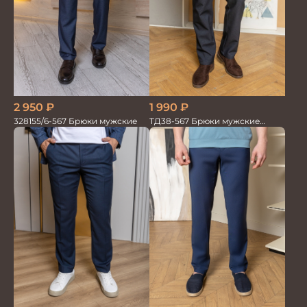
2 950
₽
1 990
₽
328155/6-567 Брюки мужские
ТД38-567 Брюки мужские
трикотажные