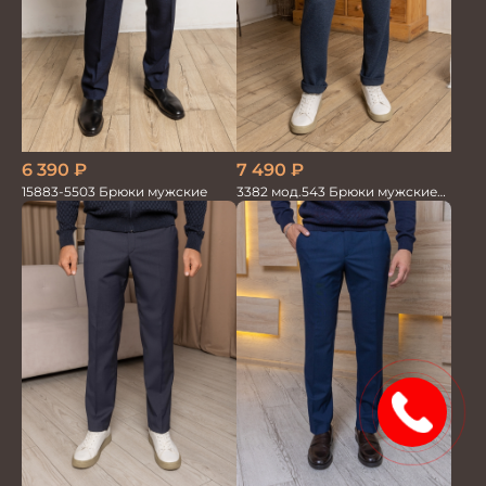
7 490
₽
6 390
₽
3382 мод.543 Брюки мужские
15883-5503 Брюки мужские
син.меланж трикотаж
15%