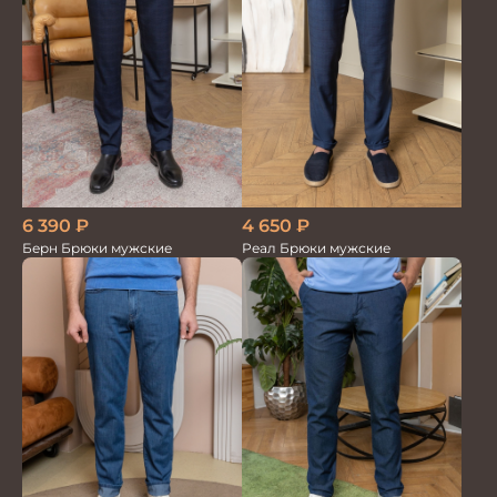
6 390
₽
4 650
₽
Берн Брюки мужские
Реал Брюки мужские