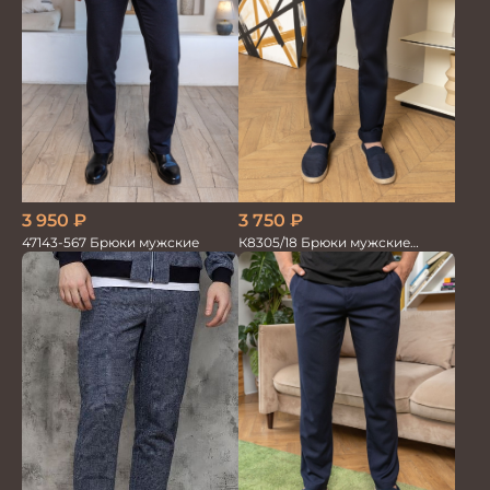
3 750
₽
3 950
₽
К8305/18 Брюки мужские
47143-567 Брюки мужские
т.синие