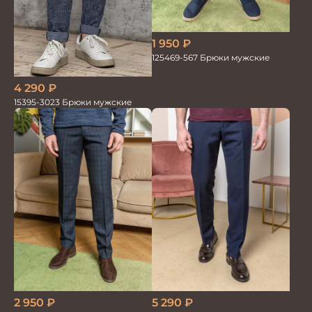
1 950
₽
125469-567 Брюки мужские
4 290
₽
15395-3023 Брюки мужские
2 950
₽
5 290
₽