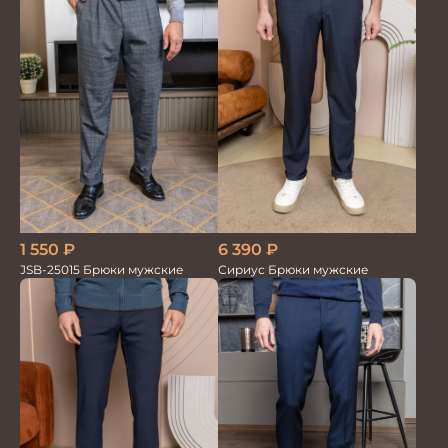
1 550
₽
6 390
₽
JSB-25015 Брюки мужские
Сириус Брюки мужские