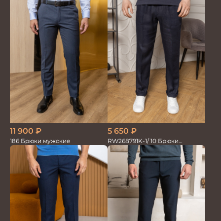
11 900
₽
5 650
₽
186 Брюки мужские
RW268791K-1/ 10 Брюки
мужские т.син. 100% Лён