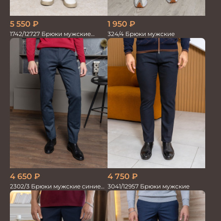
5 550
₽
1 950
₽
1742/12727 Брюки мужские
324/4 Брюки мужские
100%лён т.син
4 750
₽
4 650
₽
3041/12957 Брюки мужские
2302/3 Брюки мужские синие
диагональ