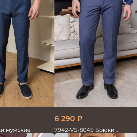
6 290
₽
и мужские
7942-VS-804S Брюки
мужские