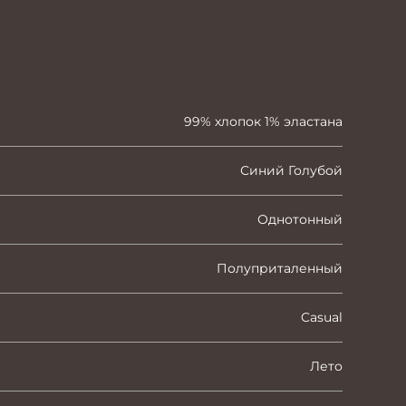
99% хлопок 1% эластана
Синий Голубой
Однотонный
Полуприталенный
Casual
Лето