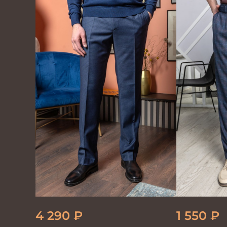
4 290
₽
1 550
₽