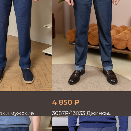
4 850
₽
юки мужские
3087R/13033 Джинсы
мужские