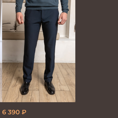
6 390
₽