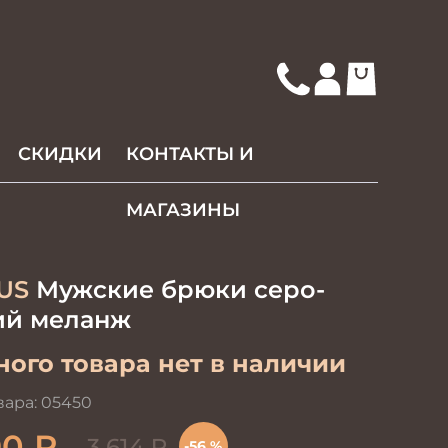
СКИДКИ
КОНТАКТЫ И
МАГАЗИНЫ
US
Мужские брюки серо-
ий меланж
ого товара нет в наличии
вара:
05450
90
₽
3 614
₽
-56 %