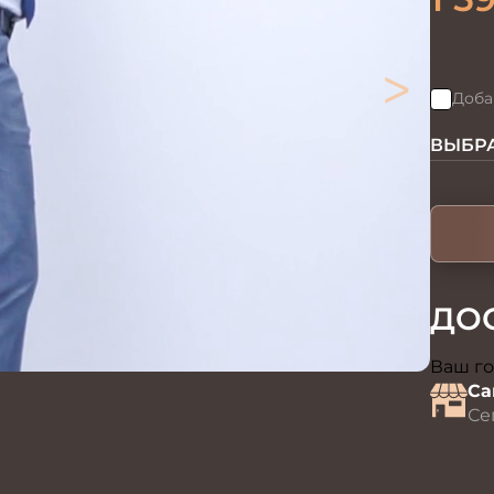
>
Доба
ВЫБРА
ДО
Ваш го
Са
Се