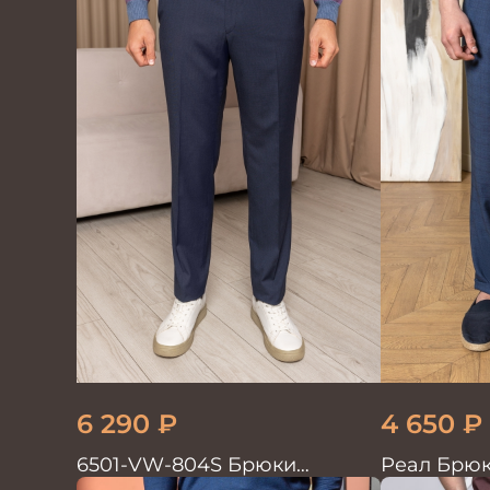
6 290
₽
4 650
₽
6501-VW-804S Брюки
Реал Брюк
мужские