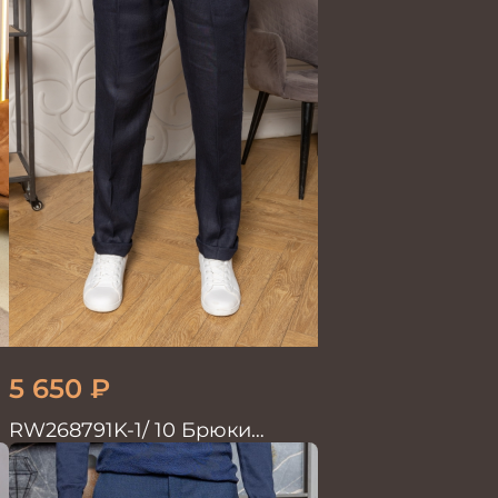
5 650
₽
RW268791K-1/ 10 Брюки
мужские т.син. 100% Лён