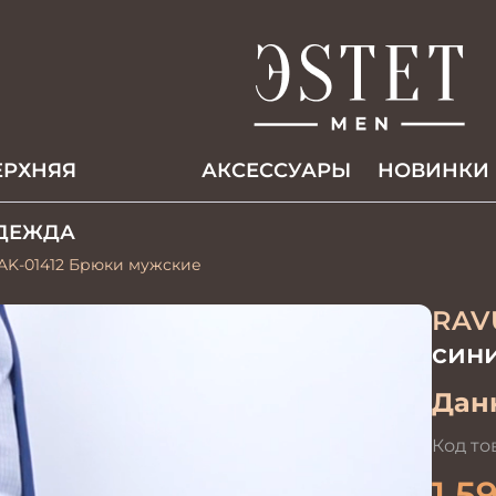
ЕРХНЯЯ
АКCЕССУАРЫ
НОВИНКИ
ДЕЖДА
AK-01412 Брюки мужские
RAV
син
Данн
Код то
1 5