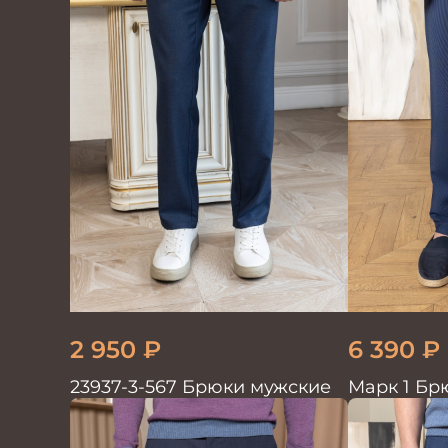
2 950
₽
6 390
₽
23937-3-567 Брюки мужские
Марк 1 Бр