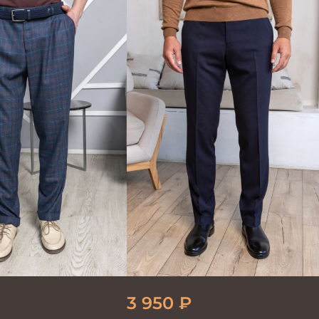
3 950
₽