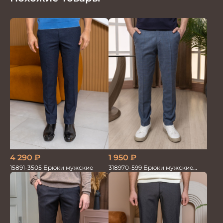
4 290
₽
1 950
₽
15891-3505 Брюки мужские
318970-599 Брюки мужские
серо-голубые