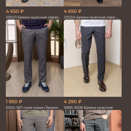
4 650
₽
4 650
₽
2302/1 Брюки мужские серая
2302/4 Брюки мужские серо-
елка
синие
4 290
₽
1 950
₽
15891-3508 Брюки мужские
Е002-567 сине-корич Брюки
мужские