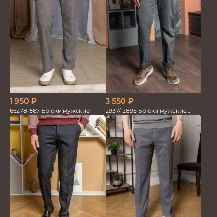
1 950
₽
3 550
₽
66278-567 Брюки мужские
2937/12895 Брюки мужские
RUBY серые