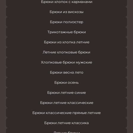
Брюки хлопок с карманами
Брюки из вискозы
Брюки полиэстер
Трикотажные брюки
Брюки из хлопка летние
Летние хлопковые брюки
Хлопковые брюки мужские
Брюки весна лето
Брюки осень
Брюки летние синие
Брюки летние классические
Брюки классические прямые летние
Брюки летние классика
Летние брюки