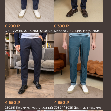
6 390
₽
6 290
₽
Марвел 2025 Брюки мужские
6501-VW-804S Брюки мужские
4 650
₽
4 850
₽
2302/5 Брюки мужские т.синий
3089R/13035 Джинсы мужские