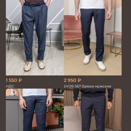
1 550
₽
2 950
₽
НДС
24126-567 Брюки мужские