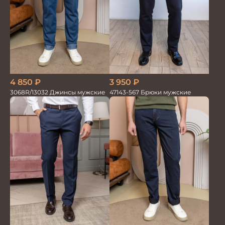
4 850
₽
3 950
₽
3068R/13032 Джинсы мужские
47143-567 Брюки мужские