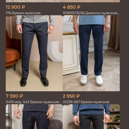
4 850
₽
12 900
₽
3090R/13036 Джинсы мужские
176 Брюки мужские
т.синий
7 590
₽
2 950
₽
3419 мод. 543 Брюки мужские
01239-567 Брюки мужские
трикотажные