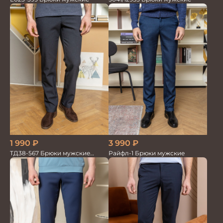
1 990
₽
3 990
₽
ТД38-567 Брюки мужские
Райфл-1 Брюки мужские
трикотажные