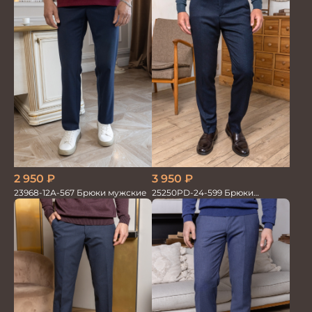
2 950
₽
3 950
₽
23968-12А-567 Брюки мужские
25250PD-24-599 Брюки
мужские