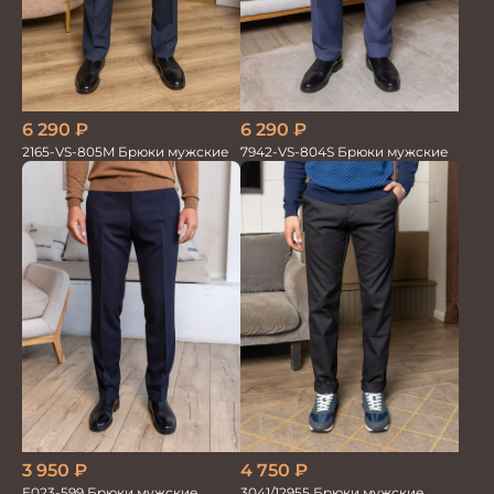
6 290
₽
6 290
₽
7942-VS-804S Брюки мужские
2165-VS-805M Брюки мужские
3 950
₽
4 750
₽
Е023-599 Брюки мужские
3041/12955 Брюки мужские