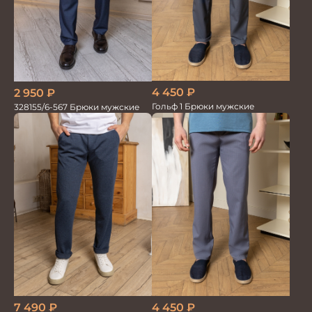
4 450
₽
2 950
₽
Гольф 1 Брюки мужские
328155/6-567 Брюки мужские
7 490
₽
4 450
₽