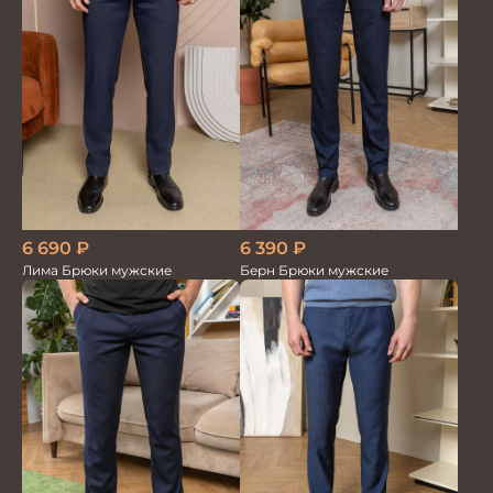
6 690
₽
6 390
₽
Лима Брюки мужские
Берн Брюки мужские