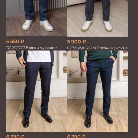
5 550
₽
5 900
₽
1742/12727 Брюки мужские
8772-VW-602M Брюки мужские
100%лён син
6 390
₽
6 390
₽