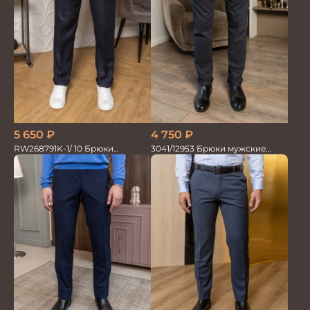
5 650
₽
4 750
₽
RW268791K-1/ 10 Брюки
3041/12953 Брюки мужские
мужские т.син. 100% Лён
парламент