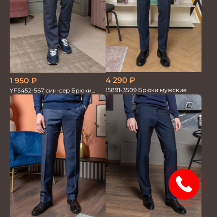
4 290
₽
1 950
₽
15891-3509 Брюки мужские
YF5452-567 син-сер Брюки
мужские
15%