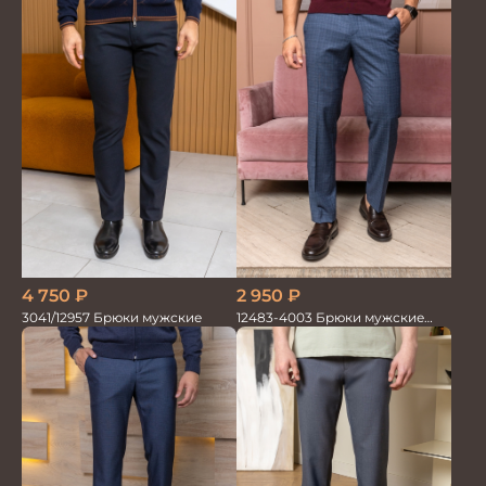
4 750
₽
2 950
₽
3041/12957 Брюки мужские
12483-4003 Брюки мужские
серо-голубые