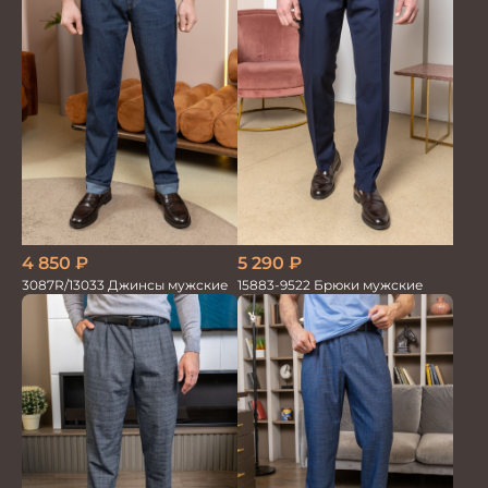
5 290
₽
4 850
₽
15883-9522 Брюки мужские
3087R/13033 Джинсы мужские