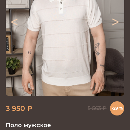
<
>
3 950
₽
5 563
₽
-29 %
Поло мужское