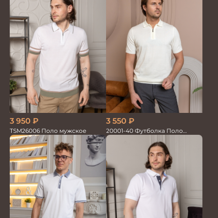
3 950
₽
3 550
₽
TSM26006 Поло мужское
20001-40 Футболка Поло
белый