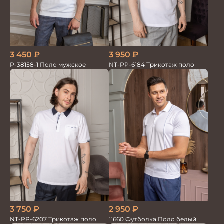
3 450
₽
3 950
₽
P-38158-1 Поло мужское
NT-PP-6184 Трикотаж поло
3 750
₽
2 950
₽
NT-PP-6207 Трикотаж поло
11660 Футболка Поло белый