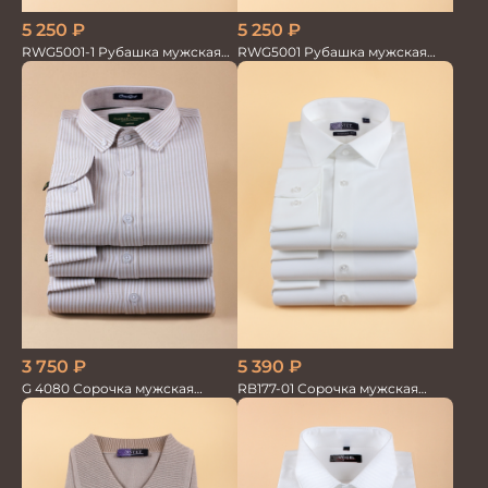
5 250
₽
5 250
₽
RWG5001-1 Рубашка мужская
RWG5001 Рубашка мужская
дл.рукав беж. 100%лён
дл.рукав беж. в полоску 100%
лён
3 750
₽
5 390
₽
G 4080 Сорочка мужская
RB177-01 Сорочка мужская
бежевый
слоновая кость