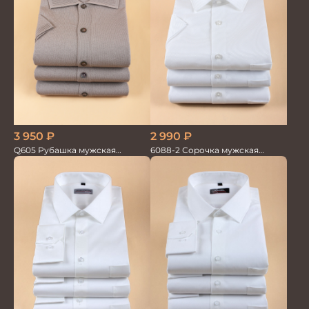
2 990
₽
3 950
₽
6088-2 Сорочка мужская
Q605 Рубашка мужская
кор.рукав
кор.рукав беж. с тенселем