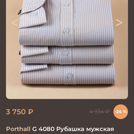
<
>
3 750
₽
4 934
₽
-24 %
Porthall
G 4080 Рубашка мужская