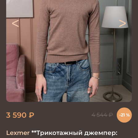
<
>
3 590
₽
4 544
₽
-21 %
Lexmer
**Трикотажный джемпер: