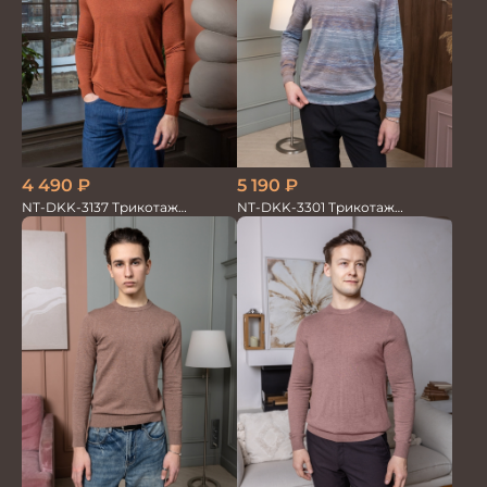
4 490
₽
5 190
₽
NT-DKK-3137 Трикотаж
NT-DKK-3301 Трикотаж
Джемпер
Джемпер