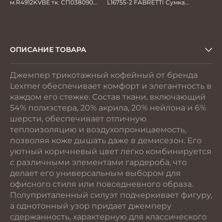
м.R4912KVBE тк. СП038090
L16755-2 FABRETTI Сумка
Пиджак мужской бежевый
муж.нат.кожа
ОПИСАНИЕ ТОВАРА
Джемпер трикотажный кофейный от бренда
Lexmer обеспечивает комфорт и элегантность в
каждом его стежке. Состав ткани, включающий
54% полиэстера, 20% акрила, 20% нейлона и 6%
шерсти, обеспечивает отличную
теплоизоляцию и воздухопроницаемость,
позволяя коже дышать даже в демисезон. Его
уютный коричневый цвет легко комбинируется
с различными элементами гардероба, что
делает его универсальным выбором для
офисного стиля или повседневного образа.
Полуприталенный силуэт подчеркивает фигуру,
а однотонный узор придает джемперу
сдержанность, характерную для классического