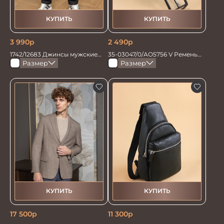
КУПИТЬ
КУПИТЬ
3 990
р
2 490
р
1742/12683 Джинсы мужские
35-03047/0/АО5756 V Ремень
черный вельвет
мужской 135см. черн/кор
Размер
Размер
перевертыш
КУПИТЬ
КУПИТЬ
17 500
р
11 300
р