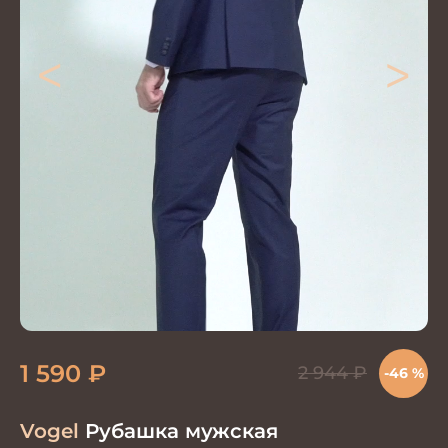
<
>
1 590
₽
2 944
₽
-46 %
Vogel
Рубашка мужская