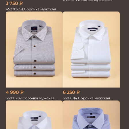
3 750
₽
белая лайкра бамбук
4S22023-1 Сорочка мужская
белая
4 990
₽
6 250
₽
SS018267 Сорочка мужская
SS018114 Сорочка мужская
кор.рукав GROSTYLE TRENDY
GROSTYLE PRIME