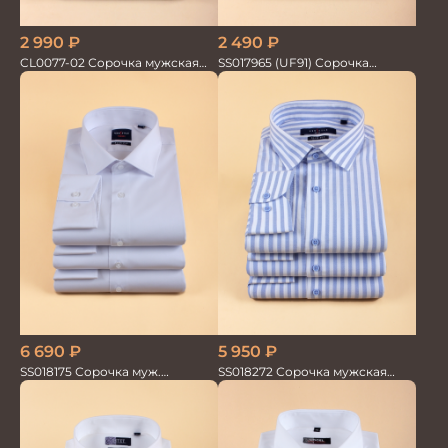
2 990
₽
2 490
₽
CL0077-02 Сорочка мужская
SS017965 (UF91) Сорочка
кор.рукав клетка
мужская кор. рук. GROSTYLE
6 690
₽
5 950
₽
SS018175 Сорочка муж.
SS018272 Сорочка мужская
GROSTYLE TRENDY
GROSTYLE PRIME