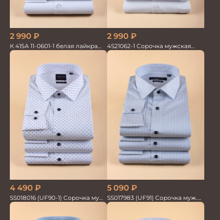
2 990
₽
2 990
₽
К 415А 11-0601-1 белая лайкра
4S21062-1 Сорочка мужская
Сорочка мужская
кор.рукав
4 490
₽
5 090
₽
SS018016 (UF90-1) Сорочка муж.
SS017983 (UF91) Сорочка муж.
GROSTYLE TRENDY
GROSTYLE PRIME