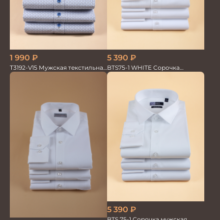
1 990
₽
5 390
₽
T3192-V15 Мужская текстильная
BTS75-1 WHITE Сорочка
рубашка / Сорочка
мужская лайкра бамбук
5 390
₽
BTS 75-1 Сорочка мужская