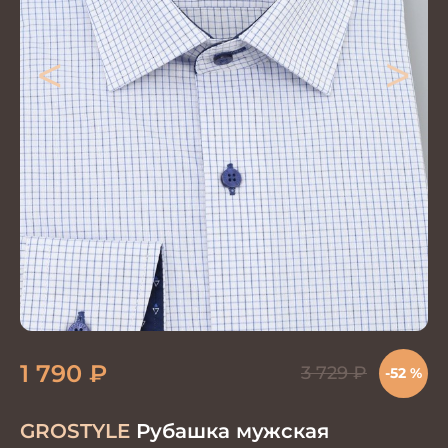
<
>
1 790
₽
3 729
₽
-52 %
GROSTYLE
Рубашка мужская