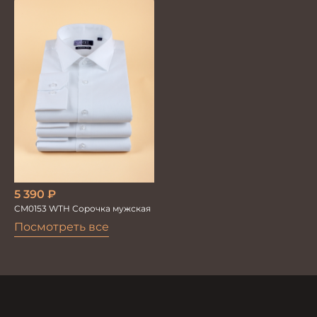
мужская кр. рук. GROSTYLE
мужская
TRENDY
5 390
₽
CM0153 WTH Сорочка мужская
Посмотреть все