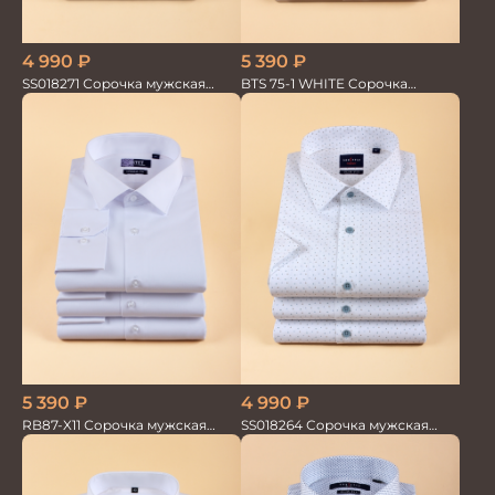
4 990
₽
5 390
₽
SS018271 Сорочка мужская
BTS 75-1 WHITE Сорочка
GROSTYLE TRENDY
мужская белая лайкра бамбук
5 390
₽
4 990
₽
RB87-X11 Сорочка мужская
SS018264 Сорочка мужская
белая бамбук/хлопок
кор.рукав GROSTYLE TRENDY