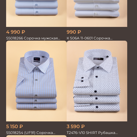
4 990
₽
990
₽
SS018266 Сорочка мужская
К 506А 11-0601 Сорочка
кор.рукав GROSTYLE TRENDY
мужская кор.рукав
5 150
₽
3 590
₽
SS018254 (UF91) Сорочка
T2476-V10 SHIRT Рубашка