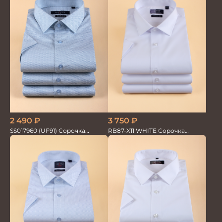
2 490
₽
3 750
₽
SS017960 (UF91) Сорочка
RB87-X11 WHITE Сорочка
мужская кор. рук. GROSTYLE
мужская бамбук хлопок