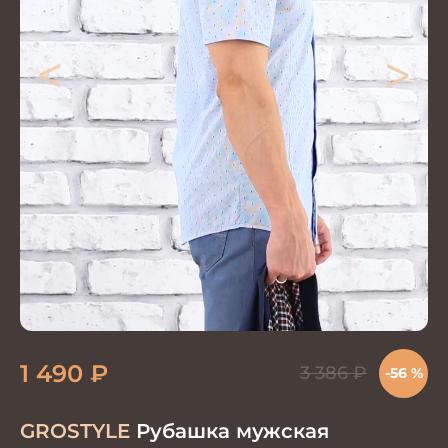
<
>
1 490
₽
3 386
₽
-56 %
GROSTYLE
Рубашка мужская