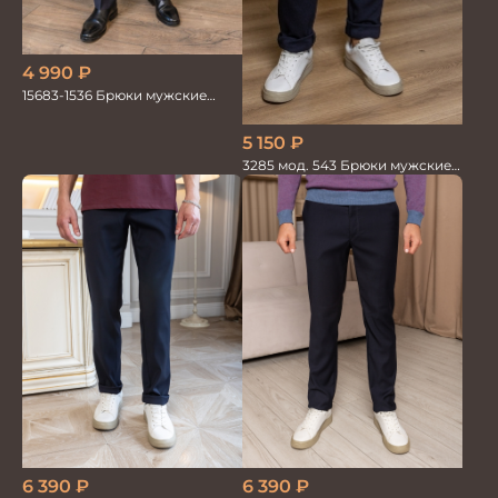
4 990
₽
15683-1536 Брюки мужские
т.син. однотон.
5 150
₽
3285 мод. 543 Брюки мужские
трикотажные т.синие
6 390
₽
6 390
₽