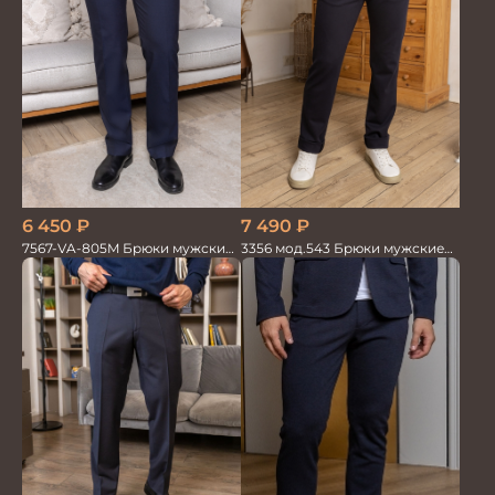
6 450
₽
7 490
₽
7567-VA-805M Брюки мужские
3356 мод.543 Брюки мужские
т.синие однотон.
трикотаж