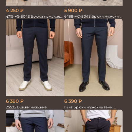
4 250
₽
5 900
₽
4715-VS-804S Брюки мужские
6488-VC-804S Брюки мужские
т.син однотонный
т.синие однотон.
6 390
₽
6 390
₽
25532 Брюки мужские
Гант Брюки мужские темн.
деми