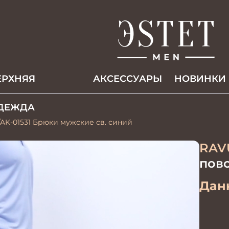
ЕРХНЯЯ
АКCЕССУАРЫ
НОВИНКИ
ДЕЖДА
/AK-01531 Брюки мужские св. синий
RAV
пов
Данн